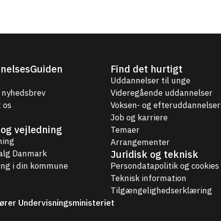
nelsesGuiden
Find det hurtigt
Uddannelser til unge
 nyhedsbrev
Videregående uddannelser
 os
Voksen- og efteruddannelser
Job og karriere
og vejledning
Temaer
ning
Arrangementer
Juridisk og teknisk
valg Danmark
ing i din kommune
Persondatapolitik og cookies
Teknisk information
Tilgængelighedserklæring
ører Undervisningsministeriet