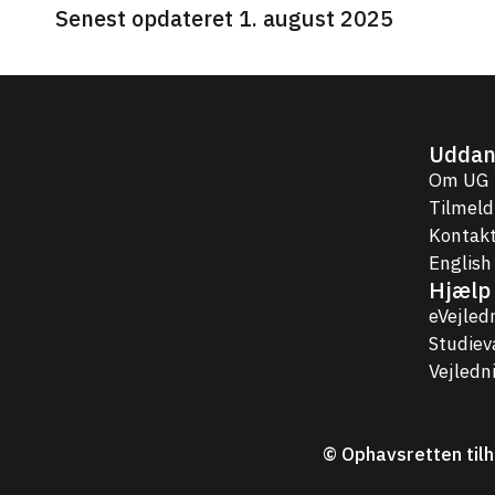
Senest opdateret 1. august 2025
Uddan
Om UG
Tilmeld
Kontakt
English
Hjælp 
eVejled
Studie
Vejledn
© Ophavsretten tilh