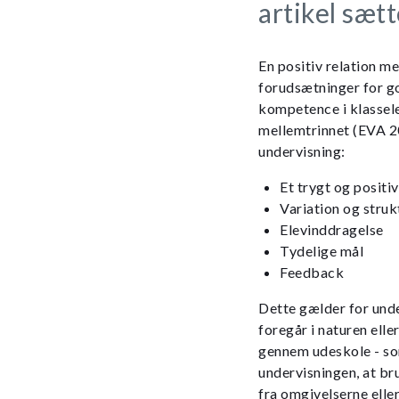
artikel sætt
En positiv relation me
forudsætninger for 
kompetence i klassele
mellemtrinnet (EVA 2
undervisning:
Et trygt og positi
Variation og struk
Elevinddragelse
Tydelige mål
Feedback
Dette gælder for und
foregår i naturen elle
gennem udeskole - som
undervisningen, at br
fra omgivelserne elle