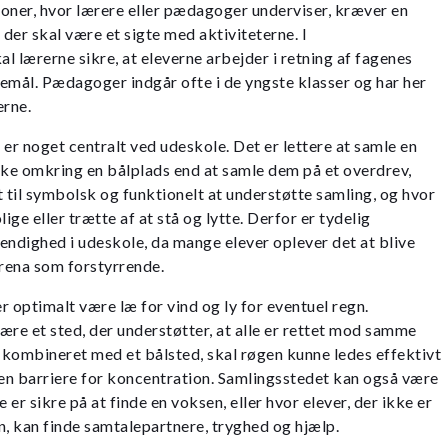
tioner, hvor lærere eller pædagoger underviser, kræver en
 der skal være et sigte med aktiviteterne. I
lærerne sikre, at eleverne arbejder i retning af fagenes
mål. Pædagoger indgår ofte i de yngste klasser og har her
rne.
 er noget centralt ved udeskole. Det er lettere at samle en
ke omkring en bålplads end at samle dem på et overdrev,
t til symbolsk og funktionelt at understøtte samling, og hvor
ige eller trætte af at stå og lytte. Derfor er tydelig
endighed i udeskole, da mange elever oplever det at blive
arena som forstyrrende.
r optimalt være læ for vind og ly for eventuel regn.
ære et sted, der understøtter, at alle er rettet mod samme
kombineret med et bålsted, skal røgen kunne ledes effektivt
 en barriere for koncentration. Samlingsstedet kan også være
 er sikre på at finde en voksen, eller hvor elever, der ikke er
n, kan finde samtalepartnere, tryghed og hjælp.