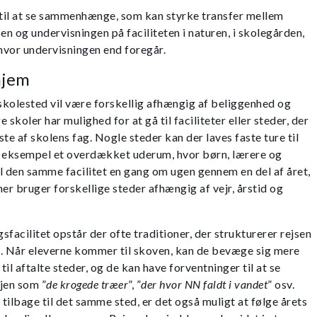
 til at se sammenhænge, som kan styrke transfer mellem
en og undervisningen på faciliteten i naturen, i skolegården,
 hvor undervisningen end foregår.
hjem
eskolested vil være forskellig afhængig af beliggenhed og
 skoler har mulighed for at gå til faciliteter eller steder, der
este af skolens fag. Nogle steder kan der laves faste ture til
or eksempel et overdækket uderum, hvor børn, lærere og
l den samme facilitet en gang om ugen gennem en del af året,
er bruger forskellige steder afhængig af vejr, årstid og
facilitet opstår der ofte traditioner, der strukturerer rejsen
e. Når eleverne kommer til skoven, kan de bevæge sig mere
til aftalte steder, og de kan have forventninger til at se
jen som ”
de krogede træer
”,
”
der hvor NN faldt i vandet
” osv.
tilbage til det samme sted, er det også muligt at følge årets