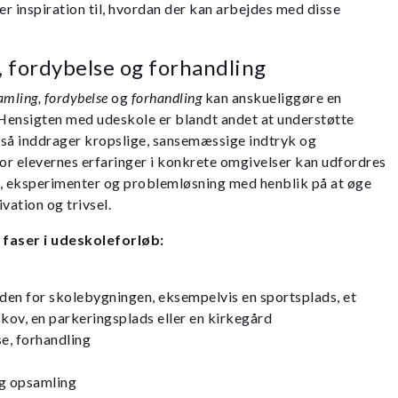
er inspiration til, hvordan der kan arbejdes med disse
, fordybelse og forhandling
samling, fordybelse
og
forhandling
kan anskueliggøre en
 Hensigten med udeskole er blandt andet at understøtte
gså inddrager kropslige, sansemæssige indtryk og
vor elevernes erfaringer i konkrete omgivelser kan udfordres
 eksperimenter og problemløsning med henblik på at øge
vation og trivsel.
 faser i udeskoleforløb:
 uden for skolebygningen, eksempelvis en sportsplads, et
kov, en parkeringsplads eller en kirkegård
e, forhandling
g opsamling