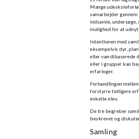
Mange udeskoleforløb
samarbejder gennem s
indsamle, undersøge, 
mulighed for at udnyt
Intentionen med samli
eksempelvis dyr, plan
eller værdibaserede d
eller i grupper kan b
erfaringer.
Forhandlingen mellem
forstyrre tidligere er
enkelte elev.
De tre begreber
samli
beskrevet og diskuter
Samling