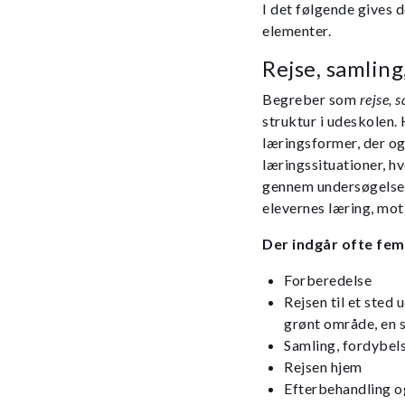
I det følgende gives d
elementer.
Rejse, samling
Begreber som
rejse, 
struktur i udeskolen.
læringsformer, der o
læringssituationer, h
gennem undersøgelse,
elevernes læring, moti
Der indgår ofte fem
Forberedelse
Rejsen til et sted
grønt område, en s
Samling, fordybels
Rejsen hjem
Efterbehandling o