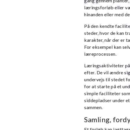
gang gennem planter, 
læringsforløb eller 
hinanden eller med d
På den kendte facilite
steder, hvor de kan tr
karakter, når der er t
For eksempel kan selve
læreprocessen.
Læringsaktiviteter på 
efter. De vil ændre si
undervejs til stedet f
for at starte på et un
simple faciliteter so
siddepladser under et 
sammen.
Samling, ford
Et forløb kan iagtta