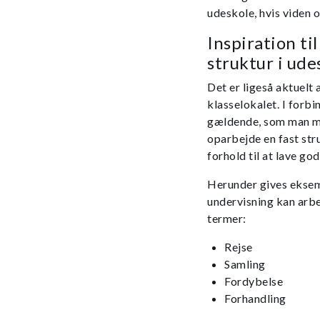
udeskole, hvis viden
Inspiration ti
struktur i ude
Det er ligeså aktuelt
klasselokalet. I forb
gældende, som man må
oparbejde en fast str
forhold til at lave go
Herunder gives eksem
undervisning kan arbe
termer:
Rejse
Samling
Fordybelse
Forhandling