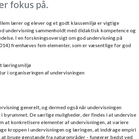
er fokus på.
llem lærer og elever og et godt klassemiljø er vigtige
god undervisning sammenholdt med didaktisk kompetence og
delse. I en forskningsoversigt om god undervisning på
014) fremhæves fem elementer, som er væsentlige for god
vt læringsmiljø
tur i organiseringen af undervisningen
ervisning generelt, og dermed også når undervisningen
r i byrummet. De særlige muligheder, der findes i at undervise
 at konkretisere elementer af undervisningen, at variere
uge kroppen i undervisningen og læringen, at inddrage empiri
r at bruge genstande fra naturområder - fungerer bedst ved