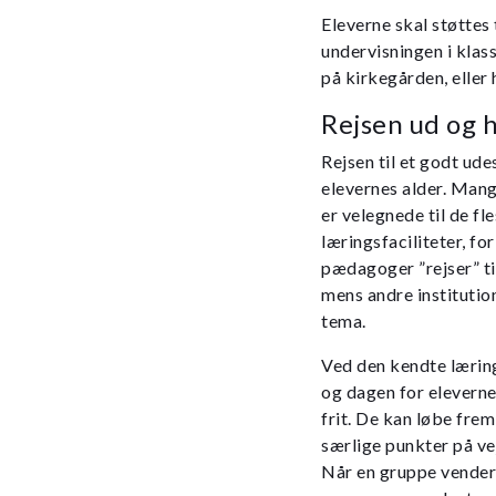
Eleverne skal støttes
undervisningen i klass
på kirkegården, eller
Rejsen ud og 
Rejsen til et godt ud
elevernes alder. Mange
er velegnede til de fl
læringsfaciliteter, f
pædagoger ”rejser” ti
mens andre institution
tema.
Ved den kendte lærings
og dagen for elevern
frit. De kan løbe frem 
særlige punkter på ve
Når en gruppe vender 