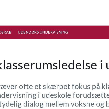
DSKAB
UDENDØRS UNDERVISNING
klasserumsledelse i
æver ofte et skærpet fokus på k
ndervisning i udeskole forudsætte
ydelig dialog mellem voksne og b