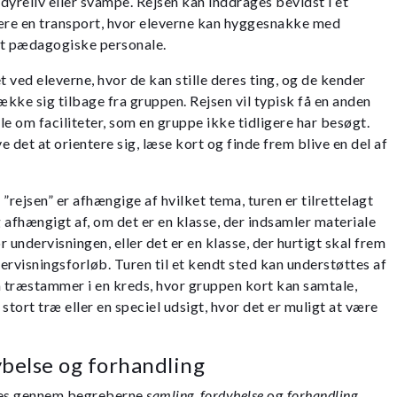
dyreliv eller svampe. Rejsen kan inddrages bevidst i et
være en transport, hvor eleverne kan hyggesnakke med
et pædagogiske personale.
t ved eleverne, hvor de kan stille deres ting, og de kender
ække sig tilbage fra gruppen. Rejsen vil typisk få en anden
ale om faciliteter, som en gruppe ikke tidligere har besøgt.
 det at orientere sig, læse kort og finde frem blive en del af
”rejsen” er afhængige af hvilket tema, turen er tilrettelagt
g afhængigt af, om det er en klasse, der indsamler materiale
or undervisningen, eller det er en klasse, der hurtigt skal frem
dervisningsforløb. Turen til et kendt sted kan understøttes af
m træstammer i en kreds, hvor gruppen kort kan samtale,
stort træ eller en speciel udsigt, hvor det er muligt at være
ybelse og forhandling
ges gennem begreberne
samling, fordybelse
og
forhandling
.