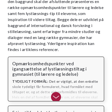
den baggrund skal der afsluttende præsenteres en
række opmærksomhedspunkter til lærere og ledelse
samt fem lystlæsnings-tip til eleverne, som
inspiration til videre tiltag. Begge dele er udviklet på
baggrund af international og dansk forskning i
stillelæsning, samt erfaringer fra mindre studier og
dialoger med en lang række gymnasier, der har
afprøvet lystlæsning. Yderligere inspiration kan
findes i artiklens referencer.
Opmærksomhedspunkter ved
igangsættelse af lystlæsningstiltag i
gymnasiet (til lærere og ledelse)
TYDELIGT FORMÅL:
Det er vigtigt, at den enkelte
skole tydeligt får formuleret, hvad formålet med
tiltaget er, og at dette videreformidles til eleverne.
Hvis en del af formålet handler om, at eleverne skal
styrke deres koncentration, fordybelse og
vedholdenhed, kan det være gavnligt at gøre klart