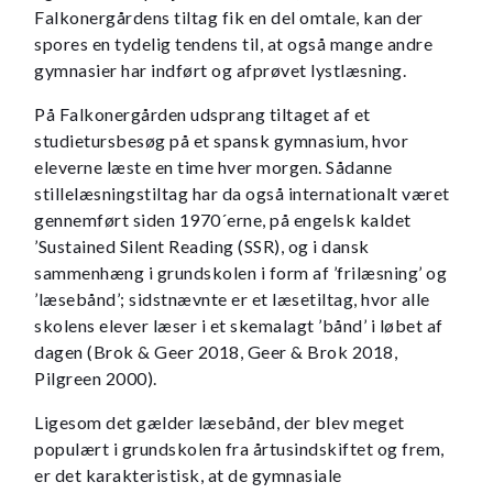
Falkonergårdens tiltag fik en del omtale, kan der
spores en tydelig tendens til, at også mange andre
gymnasier har indført og afprøvet lystlæsning.
På Falkonergården udsprang tiltaget af et
studietursbesøg på et spansk gymnasium, hvor
eleverne læste en time hver morgen. Sådanne
stillelæsningstiltag har da også internationalt været
gennemført siden 1970´erne, på engelsk kaldet
’Sustained Silent Reading (SSR), og i dansk
sammenhæng i grundskolen i form af ’frilæsning’ og
’læsebånd’; sidstnævnte er et læsetiltag, hvor alle
skolens elever læser i et skemalagt ’bånd’ i løbet af
dagen (Brok & Geer 2018, Geer & Brok 2018,
Pilgreen 2000).
Ligesom det gælder læsebånd, der blev meget
populært i grundskolen fra årtusindskiftet og frem,
er det karakteristisk, at de gymnasiale