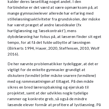
kalder deres læsetiltag noget andet. I den
forbindelse er det værd at være opmærksom på, at
mange gymnasieelever allerede har erfaring med
stillelæsningsaktiviteter fra grundskolen, der måske
har været præget af andre læseidealer (fx
hurtiglæsning og ’læsekontrakt’), mens
dybdelæsning har fokus på, at læseren finder sit eget
tempo, for at få det fulde udbytte af læsningen
(Birkerts 1994, Hauer, 2020, Steffensen, 2010, Wolf
2016).
De her nævnte problematikker tydeliggør, at det er
vigtigt for de enkelte gymnasier grundigt at
diskutere
formålet
(eller måske snarere
formålene
)
med og
rammesætningen
af tiltaget. På den måde
sikres en bred læreropbakning og ejerskab til
projektet, samt at der udvikles nogle tydelige
rammer og konkrete greb, så også de mindre
læsende elever formår at profitere af lystlæsning. På