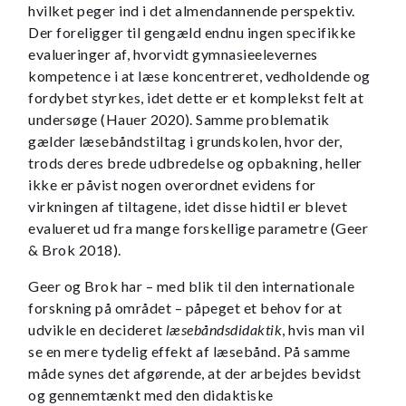
hvilket peger ind i det almendannende perspektiv.
Der foreligger til gengæld endnu ingen specifikke
evalueringer af, hvorvidt gymnasieelevernes
kompetence i at læse koncentreret, vedholdende og
fordybet styrkes, idet dette er et komplekst felt at
undersøge (Hauer 2020). Samme problematik
gælder læsebåndstiltag i grundskolen, hvor der,
trods deres brede udbredelse og opbakning, heller
ikke er påvist nogen overordnet evidens for
virkningen af tiltagene, idet disse hidtil er blevet
evalueret ud fra mange forskellige parametre (Geer
& Brok 2018).
Geer og Brok har – med blik til den internationale
forskning på området – påpeget et behov for at
udvikle en decideret
læsebåndsdidaktik
, hvis man vil
se en mere tydelig effekt af læsebånd. På samme
måde synes det afgørende, at der arbejdes bevidst
og gennemtænkt med den didaktiske