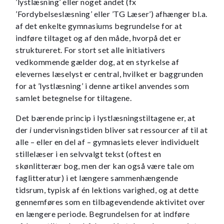
’lystlæsning’ eller noget andet (fx
’Fordybelseslæsning’ eller ’TG Læser’) afhænger bl.a.
af det enkelte gymnasiums begrundelse for at
indføre tiltaget og af den måde, hvorpå det er
struktureret. For stort set alle initiativers
vedkommende gælder dog, at en styrkelse af
elevernes læselyst er central, hvilket er baggrunden
for at ’lystlæsning’ i denne artikel anvendes som
samlet betegnelse for tiltagene.
Det bærende princip i lystlæsningstiltagene er, at
der
i
undervisningstiden bliver sat ressourcer af til at
alle – eller en del af – gymnasiets elever individuelt
stillelæser i en selvvalgt tekst (oftest en
skønlitterær bog, men der kan også være tale om
faglitteratur) i et længere sammenhængende
tidsrum, typisk af én lektions varighed, og at dette
gennemføres som en tilbagevendende aktivitet over
en længere periode. Begrundelsen for at indføre