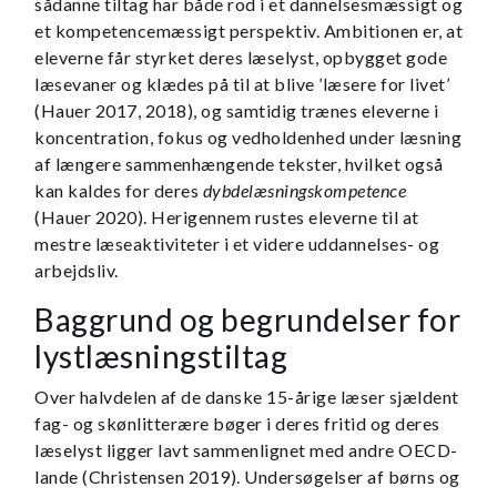
sådanne tiltag har både rod i et dannelsesmæssigt og
et kompetencemæssigt perspektiv. Ambitionen er, at
eleverne får styrket deres læselyst, opbygget gode
læsevaner og klædes på til at blive ’læsere for livet’
(Hauer 2017, 2018), og samtidig trænes eleverne i
koncentration, fokus og vedholdenhed under læsning
af længere sammenhængende tekster, hvilket også
kan kaldes for deres
dybdelæsningskompetence
(Hauer 2020). Herigennem rustes eleverne til at
mestre læseaktiviteter i et videre uddannelses- og
arbejdsliv.
Baggrund og begrundelser for
lystlæsningstiltag
Over halvdelen af de danske 15-årige læser sjældent
fag- og skønlitterære bøger i deres fritid og deres
læselyst ligger lavt sammenlignet med andre OECD-
lande (Christensen 2019). Undersøgelser af børns og