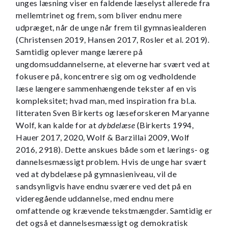
unges læsning viser en faldende læselyst allerede fra
mellemtrinet og frem, som bliver endnu mere
udpræget, når de unge når frem til gymnasiealderen
(Christensen 2019, Hansen 2017, Rosler et al. 2019).
Samtidig oplever mange lærere på
ungdomsuddannelserne, at eleverne har svært ved at
fokusere på, koncentrere sig om og vedholdende
læse længere sammenhængende tekster af en vis
kompleksitet; hvad man, med inspiration fra bl.a.
litteraten Sven Birkerts og læseforskeren Maryanne
Wolf, kan kalde for at
dybdelæse
(Birkerts 1994,
Hauer 2017, 2020, Wolf & Barzillai 2009, Wolf
2016, 2918). Dette anskues både som et lærings- og
dannelsesmæssigt problem. Hvis de unge har svært
ved at dybdelæse på gymnasieniveau, vil de
sandsynligvis have endnu sværere ved det på en
videregående uddannelse, med endnu mere
omfattende og krævende tekstmængder. Samtidig er
det også et dannelsesmæssigt og demokratisk