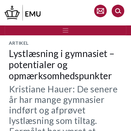
Gå
til
hovedindhold
ARTIKEL
Lystlæsning i gymnasiet –
potentialer og
opmærksomhedspunkter
Kristiane Hauer: De senere
år har mange gymnasier
indført og afprøvet
lystlæsning som tiltag.
Formålet har været at