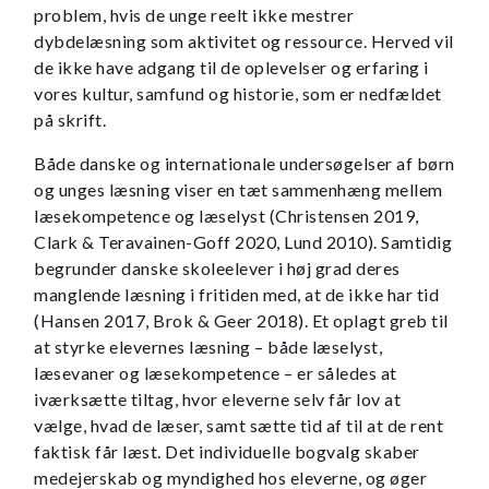
problem, hvis de unge reelt ikke mestrer
dybdelæsning som aktivitet og ressource. Herved vil
de ikke have adgang til de oplevelser og erfaring i
vores kultur, samfund og historie, som er nedfældet
på skrift.
Både danske og internationale undersøgelser af børn
og unges læsning viser en tæt sammenhæng mellem
læsekompetence og læselyst (Christensen 2019,
Clark & Teravainen-Goff 2020, Lund 2010). Samtidig
begrunder danske skoleelever i høj grad deres
manglende læsning i fritiden med, at de ikke har tid
(Hansen 2017, Brok & Geer 2018). Et oplagt greb til
at styrke elevernes læsning – både læselyst,
læsevaner og læsekompetence – er således at
iværksætte tiltag, hvor eleverne selv får lov at
vælge, hvad de læser, samt sætte tid af til at de rent
faktisk får læst. Det individuelle bogvalg skaber
medejerskab og myndighed hos eleverne, og øger