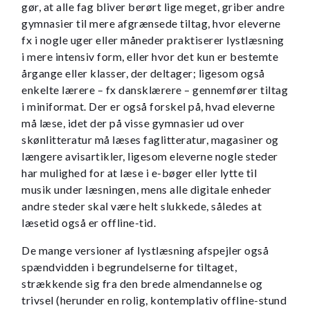
gør, at alle fag bliver berørt lige meget, griber andre
gymnasier til mere afgrænsede tiltag, hvor eleverne
fx i nogle uger eller måneder praktiserer lystlæsning
i mere intensiv form, eller hvor det kun er bestemte
årgange eller klasser, der deltager; ligesom også
enkelte lærere – fx dansklærere – gennemfører tiltag
i miniformat. Der er også forskel på, hvad eleverne
må læse, idet der på visse gymnasier ud over
skønlitteratur må læses faglitteratur, magasiner og
længere avisartikler, ligesom eleverne nogle steder
har mulighed for at læse i e-bøger eller lytte til
musik under læsningen, mens alle digitale enheder
andre steder skal være helt slukkede, således at
læsetid også er offline-tid.
De mange versioner af lystlæsning afspejler også
spændvidden i begrundelserne for tiltaget,
strækkende sig fra den brede almendannelse og
trivsel (herunder en rolig, kontemplativ offline-stund