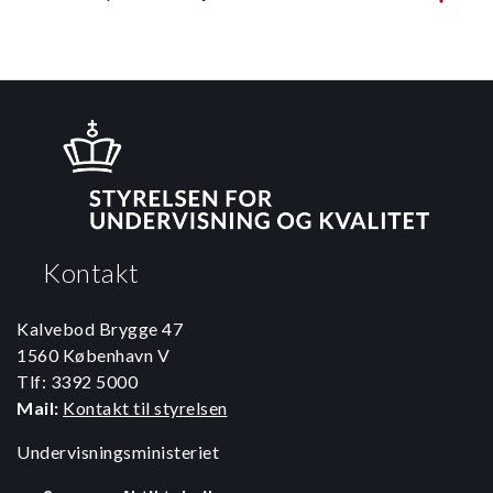
huske-SMS-er eller mulighed for at opbevare
bøgerne på skolen.
DIGITALE REGLER:
Det er vigtigt, at der på skolen
er klare fælles regler for brug af digitale medier til at
læse og/eller høre musik på under
lystlæsningstiltaget. Det er mere udfordrende at
fordybe sig i læsning af længere sammenhængende
tekster på skærm end på papir, især hvis man ikke er
en stærk læser.
BEGYNDELSE OG SLUTNING:
Det er vigtigt at
Kontakt
igangsætte og afslutte lystlæsningen på en tydelig
måde, der forebygger forstyrrelser undervejs (f.eks.
at eleverne forlader klassen), og som evt. kan
Kalvebod Brygge 47
indbefatte en afsluttende social aktivitet i form af
1560 København V
fem minutters samtale om bog eller læseoplevelse.
Tlf: 3392 5000
Opmærksomhedspunkterne bygger på lignende
Mail:
Kontakt til styrelsen
oplistninger i Hauer 2017 og Hauer 2018.
Undervisningsministeriet