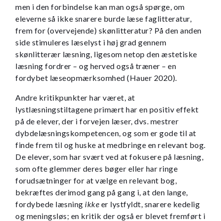
men i den forbindelse kan man også spørge, om
eleverne så ikke snarere burde læse faglitteratur,
frem for (overvejende) skønlitteratur? På den anden
side stimuleres læselyst i høj grad gennem
skønlitterær læsning, ligesom netop den æstetiske
læsning fordrer – og herved også træner – en
fordybet læseopmærksomhed (Hauer 2020).
Andre kritikpunkter har været, at
lystlæsningstiltagene primært har en positiv effekt
på de elever, der i forvejen læser, dvs. mestrer
dybdelæsningskompetencen, og som er gode til at
finde frem til og huske at medbringe en relevant bog.
De elever, som har svært ved at fokusere på læsning,
som ofte glemmer deres bøger eller har ringe
forudsætninger for at vælge en relevant bog,
bekræftes derimod gang på gang i, at den lange,
fordybede læsning
ikke
er lystfyldt, snarere kedelig
og meningsløs; en kritik der også er blevet fremført i