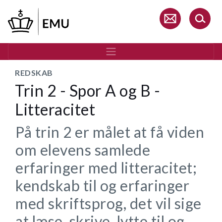
Gå
til
hovedindhold
REDSKAB
Trin 2 - Spor A og B -
Litteracitet
På trin 2 er målet at få viden
om elevens samlede
erfaringer med litteracitet;
kendskab til og erfaringer
med skriftsprog, det vil sige
at læse, skrive, lytte til og