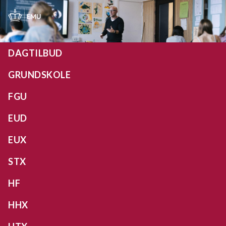
Gå
til
hovedindhold
DAGTILBUD
GRUNDSKOLE
FGU
EUD
EUX
STX
HF
HHX