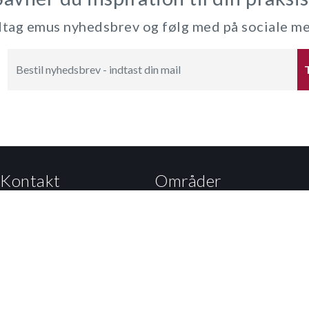
ag emus nyhedsbrev og følg med på sociale m
Kontakt
Områder
Kalvebod Brygge 47
Dagtilbud
1560 København V
Grundskole
Tlf: 3392 5000
EUD
Mail:
Kontakt til styrelsen
Eux
Undervisningsministeriet