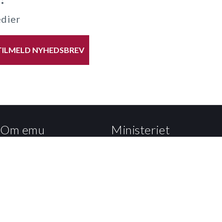
edier
TILMELD NYHEDSBREV
Om emu
Ministeriet
Om emu.dk
Departementet
Få teksten læst op
Styrelsen for Undervisning
og Kvalitet
Persondatapolitik og
cookies
Styrelsen for It og Læring
Podcast på emu
Ministeriets nyhedsbreve