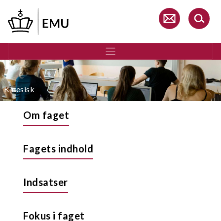
Gå
til
hovedindhold
Kinesisk
Om faget
Fagets indhold
Indsatser
Fokus i faget