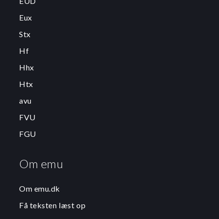
EUD
Eux
Stx
Hf
Hhx
Htx
avu
FVU
FGU
Om emu
Om emu.dk
Få teksten læst op