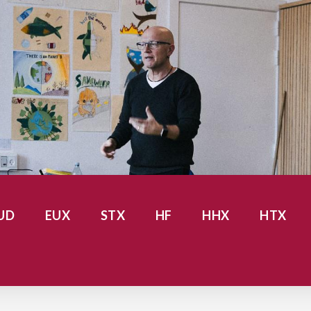
UD
EUX
STX
HF
HHX
HTX