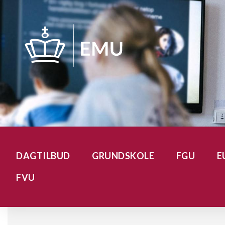
Gå
til
hovedindhold
DAGTILBUD
GRUNDSKOLE
FGU
E
FVU