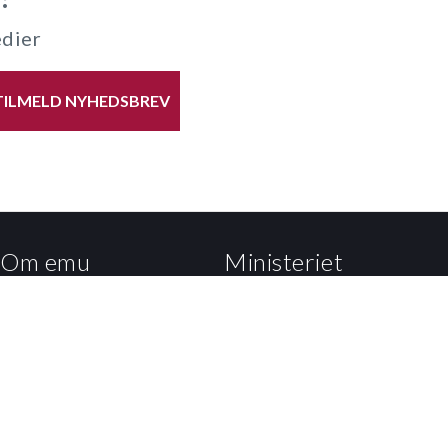
edier
TILMELD NYHEDSBREV
Om emu
Ministeriet
Om emu.dk
Departementet
Få teksten læst op
Styrelsen for Undervisning
og Kvalitet
Persondatapolitik og
cookies
Styrelsen for It og Læring
Podcast på emu
Ministeriets nyhedsbreve