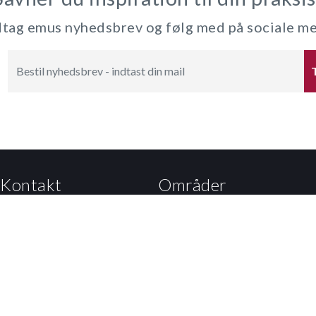
ag emus nyhedsbrev og følg med på sociale m
Kontakt
Områder
Kalvebod Brygge 47
Dagtilbud
1560 København V
Grundskole
Tlf: 3392 5000
EUD
Mail:
Kontakt til styrelsen
Eux
Undervisningsministeriet