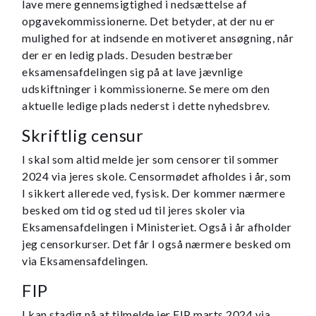
lave mere gennemsigtighed i nedsættelse af
opgavekommissionerne. Det betyder, at der nu er
mulighed for at indsende en motiveret ansøgning, når
der er en ledig plads. Desuden bestræber
eksamensafdelingen sig på at lave jævnlige
udskiftninger i kommissionerne. Se mere om den
aktuelle ledige plads nederst i dette nyhedsbrev.
Skriftlig censur
I skal som altid melde jer som censorer til sommer
2024 via jeres skole. Censormødet afholdes i år, som
I sikkert allerede ved, fysisk. Der kommer nærmere
besked om tid og sted ud til jeres skoler via
Eksamensafdelingen i Ministeriet. Også i år afholder
jeg censorkurser. Det får I også nærmere besked om
via Eksamensafdelingen.
FIP
I kan stadig nå at tilmelde jer FIP marts 2024 via