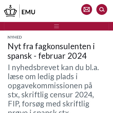
Gå
til
hovedindhold
NYHED
Nyt fra fagkonsulenten i
spansk - februar 2024
I nyhedsbrevet kan du bl.a.
læse om ledig plads i
opgavekommissionen på
stx, skriftlig censur 2024,
FIP, forsøg med skriftlig
prøve i spansk stx,