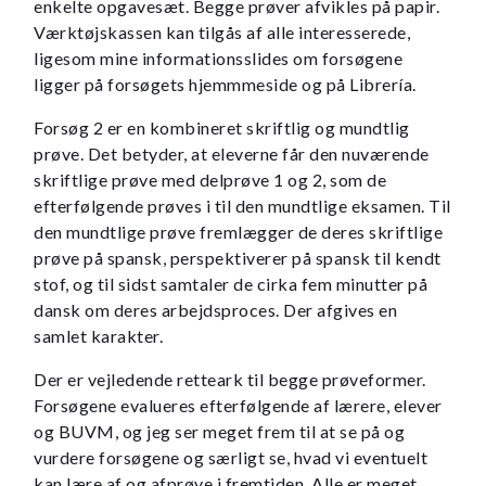
enkelte opgavesæt. Begge prøver afvikles på papir.
Værktøjskassen kan tilgås af alle interesserede,
ligesom mine informationsslides om forsøgene
ligger på forsøgets hjemmmeside og på Librería.
Forsøg 2 er en kombineret skriftlig og mundtlig
prøve. Det betyder, at eleverne får den nuværende
skriftlige prøve med delprøve 1 og 2, som de
efterfølgende prøves i til den mundtlige eksamen. Til
den mundtlige prøve fremlægger de deres skriftlige
prøve på spansk, perspektiverer på spansk til kendt
stof, og til sidst samtaler de cirka fem minutter på
dansk om deres arbejdsproces. Der afgives en
samlet karakter.
Der er vejledende retteark til begge prøveformer.
Forsøgene evalueres efterfølgende af lærere, elever
og BUVM, og jeg ser meget frem til at se på og
vurdere forsøgene og særligt se, hvad vi eventuelt
kan lære af og afprøve i fremtiden. Alle er meget