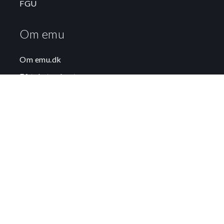
FGU
Om emu
Om emu.dk
Få teksten læst op
Persondatapolitik og cookies
Podcast på emu
Tilgængelighedserklæring
Tilmeld dig emus nyhedsbreve
Ministeriet
Departementet
Styrelsen for Undervisning og Kvalitet