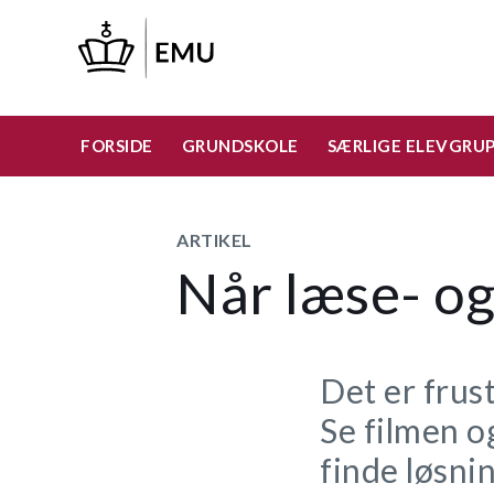
Gå
til
hovedindhold
FORSIDE
GRUNDSKOLE
SÆRLIGE ELEVGRU
ARTIKEL
Når læse- og
Det er frust
Se filmen o
finde løsnin