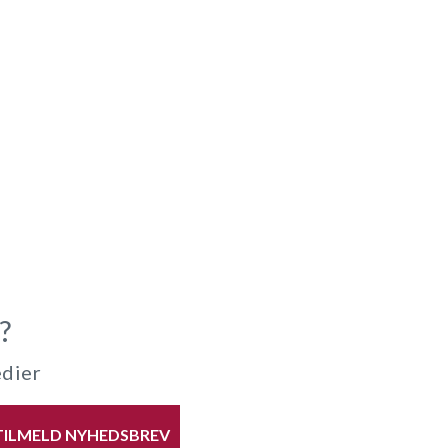
?
edier
TILMELD NYHEDSBREV