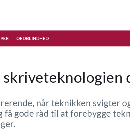
PPER
ORDBLINDHED
 skriveteknologien d
rerende, når teknikken svigter og 
g få gode råd til at forebygge tek
ger.