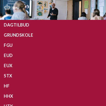
Gå
til
hovedindhold
DAGTILBUD
GRUNDSKOLE
FGU
EUD
EUX
STX
HF
HHX