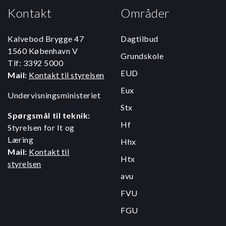
Kontakt
Områder
Kalvebod Brygge 47
Dagtilbud
1560 København V
Grundskole
Tlf: 3392 5000
EUD
Mail:
Kontakt til styrelsen
Eux
Undervisningsministeriet
Stx
Spørgsmål til teknik:
Hf
Styrelsen for It og
Læring
Hhx
Mail:
Kontakt til
Htx
styrelsen
avu
FVU
FGU