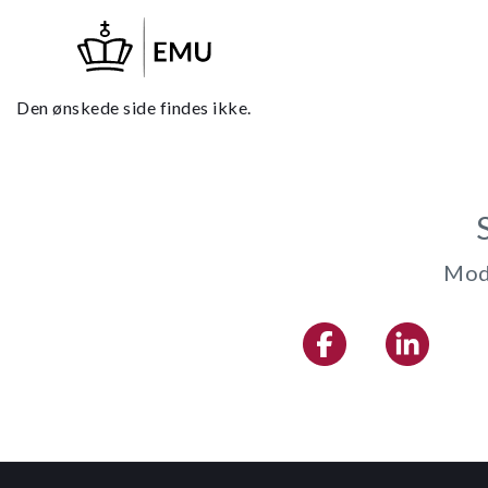
Gå
til
hovedindhold
Den ønskede side findes ikke.
Modt