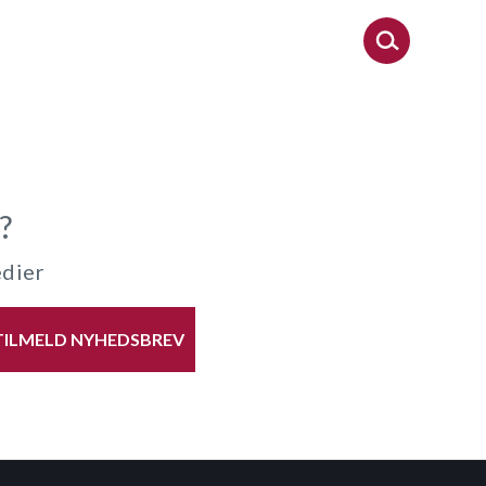
?
edier
TILMELD NYHEDSBREV