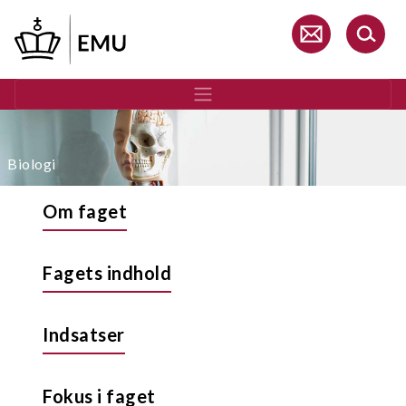
Gå
til
hovedindhold
Biologi
Om faget
Fagets indhold
Indsatser
Fokus i faget