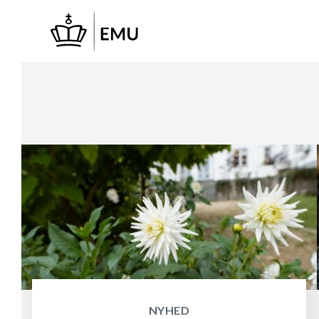
Gå
til
hovedindhold
NYHED