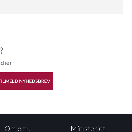
?
edier
TILMELD NYHEDSBREV
Om emu
Ministeriet