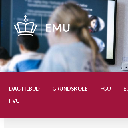
Gå
til
hovedindhold
DAGTILBUD
GRUNDSKOLE
FGU
E
FVU