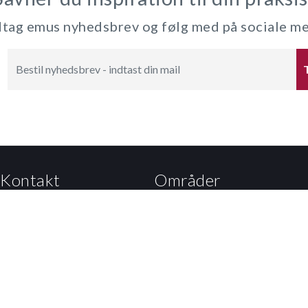
ag emus nyhedsbrev og følg med på sociale m
Kontakt
Områder
Kalvebod Brygge 47
Dagtilbud
1560 København V
Grundskole
Tlf: 3392 5000
EUD
Mail:
Kontakt til styrelsen
Eux
Undervisningsministeriet