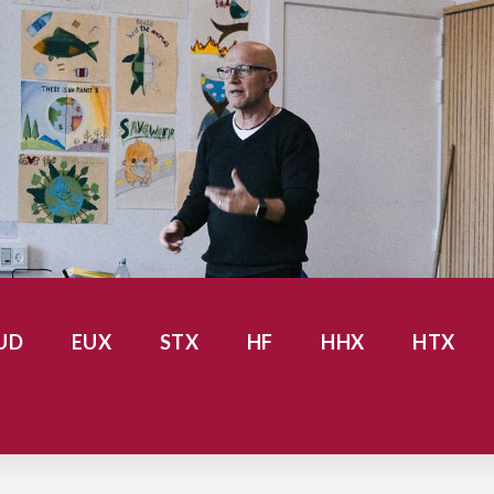
UD
EUX
STX
HF
HHX
HTX