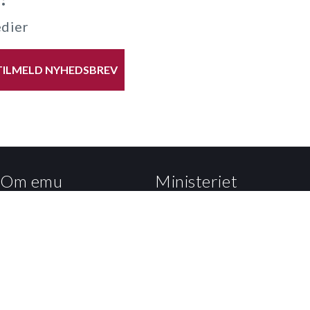
edier
TILMELD NYHEDSBREV
Om emu
Ministeriet
Om emu.dk
Departementet
Få teksten læst op
Styrelsen for Undervisning
og Kvalitet
Persondatapolitik og
cookies
Styrelsen for It og Læring
Podcast på emu
Ministeriets nyhedsbreve