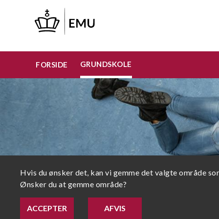
Gå
til
hovedindhold
GRUNDSKOLE
FORSIDE
Statusmeddelelse
GRUNDSKOLE
Hvis du ønsker det, kan vi gemme det valgte område som
Ønsker du at gemme område?
ACCEPTER
AFVIS