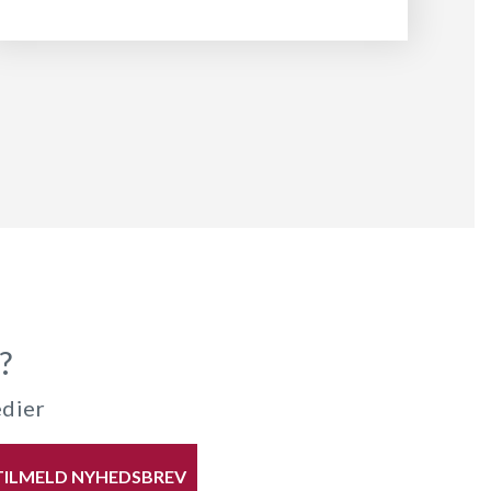
?
edier
TILMELD NYHEDSBREV