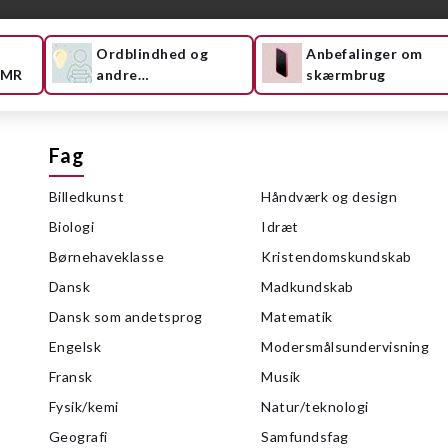
Ordblindhed og
Anbefalinger om
UMR
andre
skærmbrug
læsevanskeligheder
Fag
Billedkunst
Håndværk og design
Biologi
Idræt
Børnehaveklasse
Kristendomskundskab
Dansk
Madkundskab
Dansk som andetsprog
Matematik
Engelsk
Modersmålsundervisning
Fransk
Musik
Fysik/kemi
Natur/teknologi
Geografi
Samfundsfag