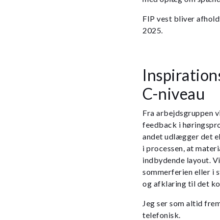
FIP vest bliver afhold
2025.
Inspiratio
C-niveau
Fra arbejdsgruppen vil
feedback i høringspr
andet udlægger det e
i processen, at materi
indbydende layout. Vi
sommerferien eller i s
og afklaring til det 
Jeg ser som altid frem 
telefonisk.