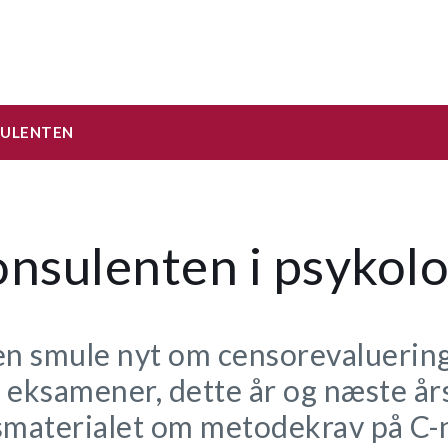
SULENTEN
onsulenten i psykolo
en smule nyt om censorevaluerin
eksamener, dette år og næste år
smaterialet om metodekrav på C-