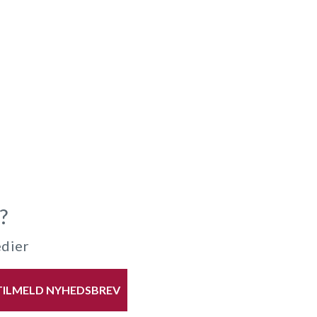
?
edier
TILMELD NYHEDSBREV