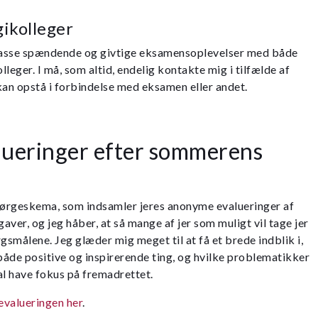
ikolleger
 masse spændende og givtige eksamensoplevelser med både
leger. I må, som altid, endelig kontakte mig i tilfælde af
kan opstå i forbindelse med eksamen eller andet.
ueringer efter sommerens
spørgeskema, som indsamler jeres anonyme evalueringer af
er, og jeg håber, at så mange af jer som muligt vil tage jer
ørgsmålene. Jeg glæder mig meget til at få et brede indblik i,
 både positive og inspirerende ting, og hvilke problematikker
al have fokus på fremadrettet.
revalueringen her
.