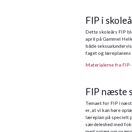
FIP i skol
Dette skoleårs FIP bl
april på Gammel Hell
både seksualundervisn
faget og læreplanens
Materialerne fra FIP-
FIP næste 
Temaet for FIP i næst
er, at vi kan høre o
læreplan på specielt p
særdeleshed med foku
med oplæg om spænde