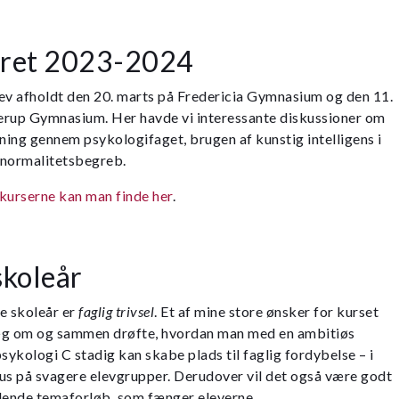
eåret 2023-2024
ev afholdt den 20. marts på Fredericia Gymnasium og den 11.
erup Gymnasium. Her havde vi interessante diskussioner om
ing gennem psykologifaget, brugen af kunstig intelligens i
 normalitetsbegreb.
kurserne kan man finde her
.
skoleår
e skoleår er
faglig trivsel
. Et af mine store ønsker for kurset
plæg om og sammen drøfte, hvordan man med en ambitiøs
sykologi C stadig kan skabe plads til faglig fordybelse – i
s på svagere elevgrupper. Derudover vil det også være godt
nde temaforløb, som fænger eleverne.