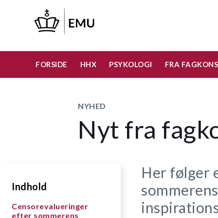
Gå
til
hovedindhold
FORSIDE
HHX
PSYKOLOGI
FRA FAGKON
NYHED
Nyt fra fagk
Her følger 
Indhold
sommerens 
inspiration
Censorevalueringer
efter sommerens