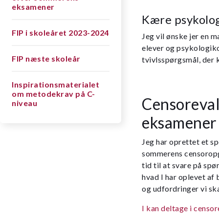
eksamener
Kære psykolog
FIP i skoleåret 2023-2024
Jeg vil ønske jer en
elever og psykologikol
FIP næste skoleår
tvivlsspørgsmål, der 
Inspirationsmaterialet
om metodekrav på C-
Censoreval
niveau
eksamener
Jeg har oprettet et 
sommerens censoropgav
tid til at svare på sp
hvad I har oplevet af
og udfordringer vi sk
I kan deltage i censo