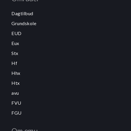
Dagtilbud
Grundskole
EUD
Eux
Stx
Hf
Hhx
Htx
avu
FVU
FGU
Om emu