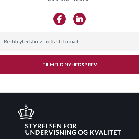
TILMELD NYHEDSBREV