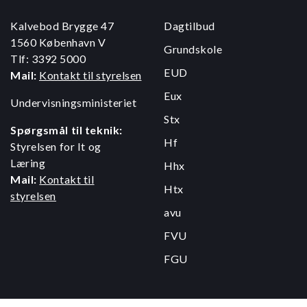
Kalvebod Brygge 47
Dagtilbud
1560 København V
Grundskole
Tlf: 3392 5000
EUD
Mail:
Kontakt til styrelsen
Eux
Undervisningsministeriet
Stx
Spørgsmål til teknik:
Hf
Styrelsen for It og
Læring
Hhx
Mail:
Kontakt til
Htx
styrelsen
avu
FVU
FGU