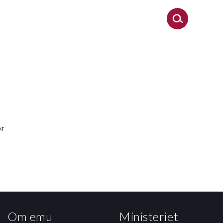
or
Om emu
Ministeriet