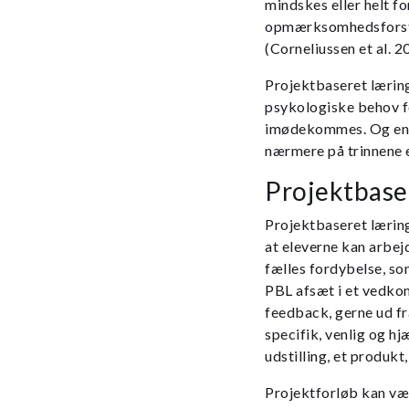
mindskes eller helt fo
opmærksomhedsforstyr
(Corneliussen et al. 2
Projektbaseret læring
psykologiske behov f
imødekommes. Og engag
nærmere på trinnene e
Projektbase
Projektbaseret lærin
at eleverne kan arbe
fælles fordybelse, so
PBL afsæt i et vedko
feedback, gerne ud fr
specifik, venlig og h
udstilling, et produkt,
Projektforløb kan vær