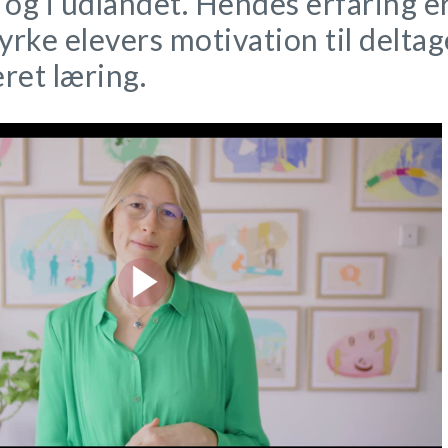
g i udlandet. Hendes erfaring er
styrke elevers motivation til deltag
ret læring.