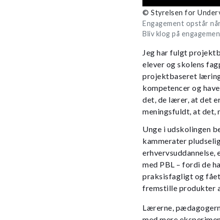
© Styrelsen for Underv
Engagement opstår når
Bliv klog på engagemen
Jeg har fulgt projekt
elever og skolens fag
projektbaseret læring
kompetencer og have e
det, de lærer, at det 
meningsfuldt, at det, 
Unge i udskolingen be
kammerater pludselig
erhvervsuddannelse, e
med PBL – fordi de ha
praksisfagligt og fåe
fremstille produkter a
Lærerne, pædagogerne
med mere eksperiment