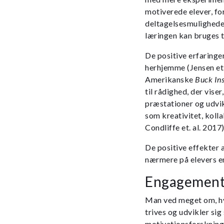
motiverede elever, for
deltagelsesmuligheder 
læringen kan bruges t
De positive erfaring
herhjemme (Jensen et a
Amerikanske
Buck Ins
til rådighed, der vise
præstationer og udvi
som kreativitet, koll
Condliffe et. al. 2017)
De positive effekter 
nærmere på elevers e
Engagement 
Man ved meget om, hva
trives og udvikler sig
motivationsforskning v