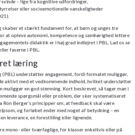
rsvinde – lige fra kognitive udfordringer,
relser eller socioemotionelle vanskeligheder
021).
 skaber et stærkt fundament for, at børn og unges tre
or at opleve autonomi, kompetence og samhørighed lettere
ementets didaktik er i høj grad indlejret i PBL. Lad os se
ller faserne i PBL.
ret læring
g (PBL) understøtter engagement, fordi formatet muliggør,
jde aktivt med et vedkommende indhold, hvilket understøtter
m muliggør en god stemning. Kort beskrevet, så tager man i
mmende spørgsmål eller problem, der sker systematiseret
a Ron Berger’s principper om, at feedback skal være
jælpsom, og forløbet ender med noget af betydning – en
 en leverance, en forestilling eller lignende.
e mono- eller tværfaglige, for klasser enkeltvis eller på