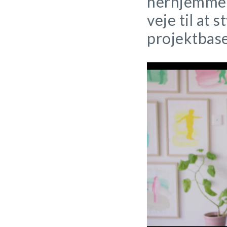
herhjemme o
veje til at 
projektbase