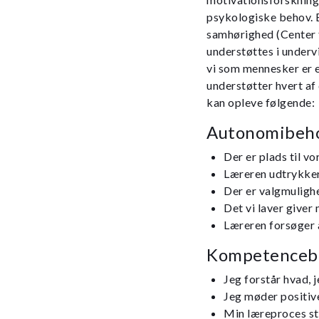
psykologiske behov. 
samhørighed (Center 
understøttes i undervi
vi som mennesker er e
understøtter hvert af
kan opleve følgende:
Autonomibeho
Der er plads til vo
Læreren udtrykke
Der er valgmulig
Det vi laver give
Læreren forsøger a
Kompetenceb
Jeg forstår hvad, j
Jeg møder positiv
Min læreproces st