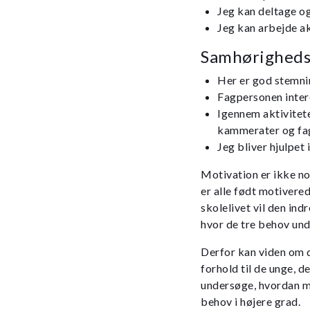
Jeg kan deltage o
Jeg kan arbejde ak
Samhørighed
Her er god stemni
Fagpersonen intere
Igennem aktivitet
kammerater og fa
Jeg bliver hjulpet 
Motivation er ikke noge
er alle født motivere
skolelivet vil den ind
hvor de tre behov un
Derfor kan viden om d
forhold til de unge, 
undersøge, hvordan ma
behov i højere grad.