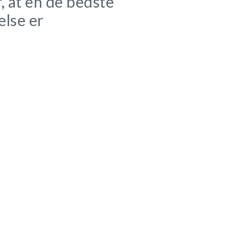
, at en de bedste
else er