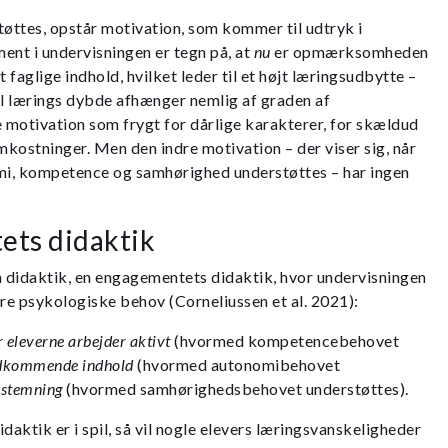
øttes, opstår motivation, som kommer til udtryk i
nt i undervisningen er tegn på, at
nu
er opmærksomheden
faglige indhold, hvilket leder til et højt læringsudbytte –
l lærings dybde afhænger nemlig af graden af
otivation som frygt for dårlige karakterer, for skældud
 omkostninger. Men den indre motivation – der viser sig, når
i, kompetence og samhørighed understøttes – har ingen
ts didaktik
 didaktik, en engagementets didaktik, hvor undervisningen
tre psykologiske behov (Corneliussen et al. 2021):
 eleverne arbejder aktivt
(hvormed kompetencebehovet
dkommende indhold
(hvormed autonomibehovet
d stemning
(hvormed samhørighedsbehovet understøttes).
aktik er i spil, så vil nogle elevers læringsvanskeligheder