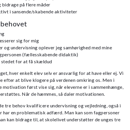
g bidrage på flere måder
tivt i sansende/skabende aktiviteter
sbehovet
ng
sserer sig for mig
er og undervisning oplever jeg samhørighed med mine
gpersonen (fællesskabende didaktik)
i stedet for at få skældud
t, hver enkelt elev selv er ansvarlig for at have eller ej. Vi
de efter at blive klogere på verdenen omkring os. Men i
re motivation først vise sig, når eleverne er i sammenhænge,
derstøttes. Når de hæmmes, så daler motivationen.
e tre behov kvalificere undervisning og vejledning, også i
der har en problematisk adfærd. Man kan som fagpersoner
n kan bidrage til, at skolelivet understøtter de unges tre