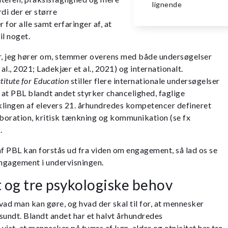
lignende
di der er større
for alle samt erfaringer af, at
il noget.
er, jeg hører om, stemmer overens med både undersøgelser
l., 2021; Ladekjær et al., 2021) og internationalt.
titute for Education
stiller flere internationale undersøgelser
r, at PBL blandt andet styrker chancelighed, faglige
klingen af elevers 21. århundredes kompetencer defineret
aboration, kritisk tænkning og kommunikation (se fx
.
af PBL kan forstås ud fra viden om engagement, så lad os se
ngagement i undervisningen.
og tre psykologiske behov
d man kan gøre, og hvad der skal til for, at mennesker
 sundt. Blandt andet har et halvt århundredes
ist, at mennesker på tværs af køn, alder og etnicitet har tre