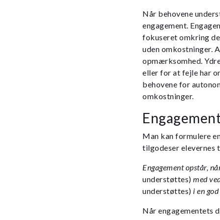
Når behovene underst
engagement. Engageme
fokuseret omkring det 
uden omkostninger. A
opmærksomhed. Ydre m
eller for at fejle har
behovene for autonom
omkostninger.
Engagemente
Man kan formulere en
tilgodeser elevernes 
Engagement opstår, når
understøttes)
med ve
understøttes)
i en go
Når engagementets did