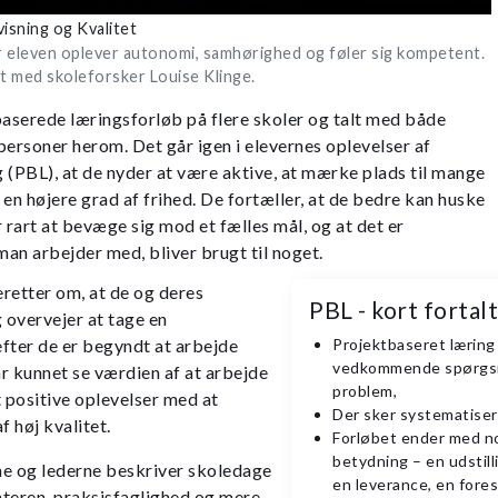
isning og Kvalitet
 eleven oplever autonomi, samhørighed og føler sig kompetent.
t med skoleforsker Louise Klinge.
baserede læringsforløb på flere skoler og talt med både
personer herom. Det går igen i elevernes oplevelser af
 (PBL), at de nyder at være aktive, at mærke plads til mange
n højere grad af frihed. De fortæller, at de bedre kan huske
er rart at bevæge sig mod et fælles mål, og at det er
man arbejder med, bliver brugt til noget.
retter om, at de og deres
PBL - kort fortalt
 overvejer at tage en
fter de er begyndt at arbejde
Projektbaseret læring 
vedkommende spørgsm
r kunnet se værdien af at arbejde
problem,
t positive oplevelser med at
Der sker systematise
f høj kvalitet.
Forløbet ender med n
betydning – en udstill
 og lederne beskriver skoledage
en leverance, en forest
eren, praksisfaglighed og mere