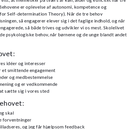
Behovene er oplevelse af autonomi, kompetence og
for Self-determination Theory). Når de tre behov
sningen, så engagerer elever sig i det faglige indhold, og når
ngagerede, så både trives og udvikler vi os mest. Skolelivet
 de psykologiske behov, når børnene og de unge blandt andet
vet:
res idéer og interesser
r et smittende engagement
heder og medbestemmelse
r mening og er vedkommende
t sætte sig i vores sted
ehovet:
eg skal
e forventninger
illadseres, og jeg får hjælpsom feedback