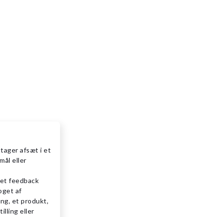
tager afsæt i et
ål eller
ret feedback
oget af
ing, et produkt,
illing eller