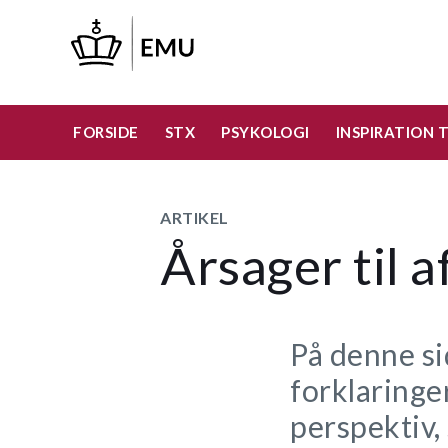
Gå
til
hovedindhold
FORSIDE
STX
PSYKOLOGI
INSPIRATION 
ARTIKEL
Årsager til 
På denne si
forklaringe
perspektiv,