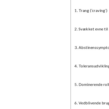
1. Trang (’craving’)
2. Svækket evne til
3. Abstinenssymptom
4. Toleransudviklin
5. Dominerende roll
6. Vedblivende bru