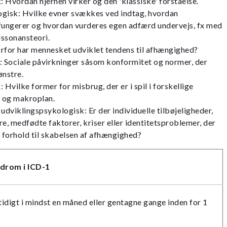
Hvordan hjernen virker og den 'klassiske' forståelse.
gisk: Hvilke evner svækkes ved indtag, hvordan
fungerer og hvordan vurderes egen adfærd undervejs, fx med
issonansteori.
rfor har mennesket udviklet tendens til afhængighed?
: Sociale påvirkninger såsom konformitet og normer, der
nstre.
 Hvilke former for misbrug, der er i spil i forskellige
- og makroplan.
udviklingspsykologisk: Er der individuelle tilbøjeligheder,
e, medfødte faktorer, kriser eller identitetsproblemer, der
 forhold til skabelsen af afhængighed?
drom i ICD-1
idigt i mindst en måned eller gentagne gange inden for 1