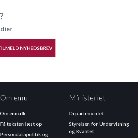
?
edier
TILMELD NYHEDSBREV
Om emu
Ministeriet
Om emu.dk
Departementet
Få teksten læst op
Styrelsen for Undervisning
og Kvalitet
Persondatapolitik og