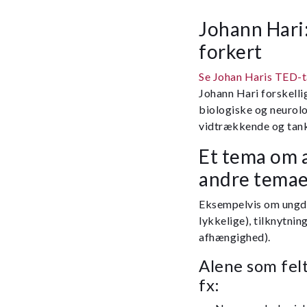
Johann Hari:
forkert
Se Johan Haris TED-t
Johann Hari forskellig
biologiske og neurolo
vidtrækkende og ta
Et tema om 
andre temae
Eksempelvis om ungdom
lykkelige), tilknytni
afhængighed).
Alene som fel
fx: