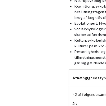
Neuropsykologisk: 
Kognitionspsykolo
beslutningstagen 
brug af kognitiv d
Evolutionært: Hvo
Socialpsykologisk
skaber adfærdsmø
Kulturpsykologisk:
kulturer på mikro
Personligheds- og 
tilknytningsmønstr
gør sig gældende i
Afhængighedssyn
>2 af følgende samt
år: