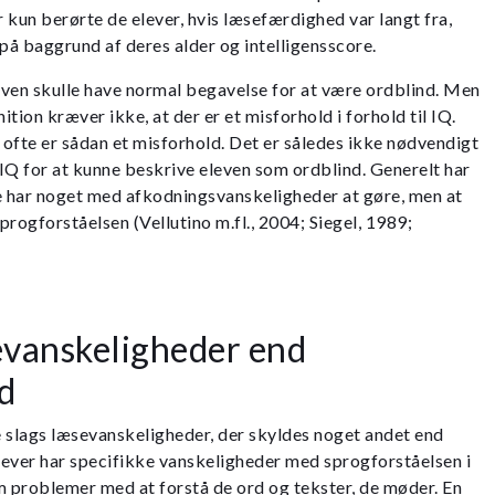
 kun berørte de elever, hvis læsefærdighed var langt fra,
å baggrund af deres alder og intelligensscore.
ven skulle have normal begavelse for at være ordblind. Men
tion kræver ikke, at der er et misforhold i forhold til IQ.
r ofte er sådan et misforhold. Det er således ikke nødvendigt
IQ for at kunne beskrive eleven som ordblind. Generelt har
kke har noget med afkodningsvanskeligheder at gøre, men at
sprogforståelsen (Vellutino m.fl., 2004; Siegel, 1989;
vanskeligheder end
d
 slags læsevanskeligheder, der skyldes noget andet end
ever har specifikke vanskeligheder med sprogforståelsen i
m problemer med at forstå de ord og tekster, de møder. En