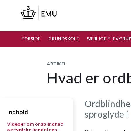
Gå
til
hovedindhold
FORSIDE
GRUNDSKOLE
SÆRLIGE ELEVGRU
ARTIKEL
Hvad er ord
Ordblindhed
Indhold
sproglyde i
Videoer om ordblindhed
og typiske kendetegn