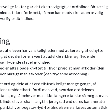
velige faktor gør det ekstra vigtigt, at ordblinde får særlig
 mindst i skoleforløbet), så man kan modvirke, at en arvelig
alvorlig ordblindhed.
ing
er, at eleven har vanskeligheder med at lære sig at udnytte
og at det derfor er svært at udvikle sikker og flydende
 og flydende stavefærdighed.
d er altså både knyttet til, hvor præcist man afkoder (den
hvor hurtigt man afkoder (den flydende afkodning).
t ord og dele af et ord tilstrækkeligt mange gange, så
ene umiddelbart, fordi man ved, hvordan orddelenes
dtales, og så behøver man ikke længere tænke så meget over,
linde elever skal i langt højere grad end deres kammerater
et punkt, hvor bogstav-lyd-forbindelserne aflæses automatisk.