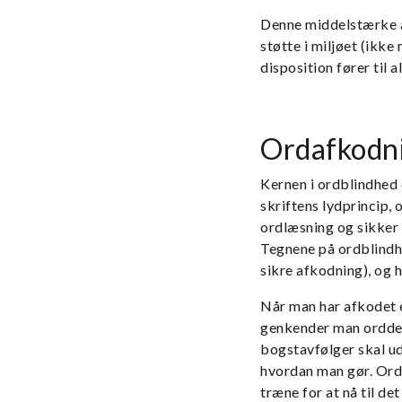
Denne middelstærke ar
støtte i miljøet (ikke
disposition fører til 
Ordafkodn
Kernen i ordblindhed 
skriftens lydprincip, 
ordlæsning og sikker
Tegnene på ordblindhe
sikre afkodning), og 
Når man har afkodet e
genkender man orddel
bogstavfølger skal u
hvordan man gør. Ordb
træne for at nå til d