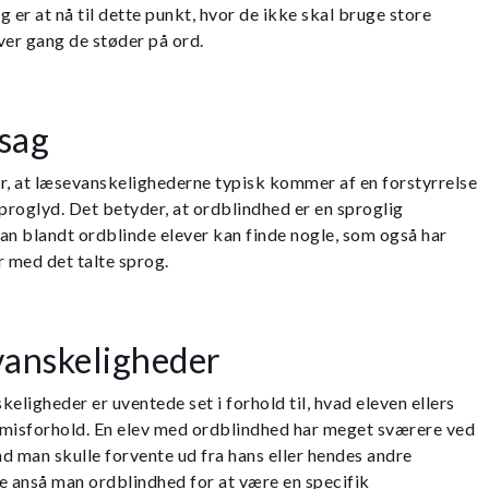
 er at nå til dette punkt, hvor de ikke skal bruge store
ver gang de støder på ord.
rsag
r, at læsevanskelighederne typisk kommer af en forstyrrelse
sproglyd. Det betyder, at ordblindhed er en sproglig
an blandt ordblinde elever kan finde nogle, som også har
r med det talte sprog.
anskeligheder
eligheder er uventede set i forhold til, hvad eleven ellers
t misforhold. En elev med ordblindhed har meget sværere ved
nd man skulle forvente ud fra hans eller hendes andre
e anså man ordblindhed for at være en specifik