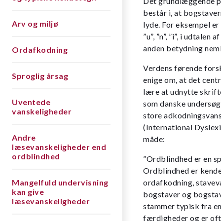
Det grundlæggende pri
består i, at bogstave
Arv og miljø
lyde. For eksempel er
”u”, ”n”, ”i”, i udtalen
anden betydning nem
Ordafkodning
Verdens førende forsk
Sproglig årsag
enige om, at det centr
lære at udnytte skrift
Uventede
som danske undersøge
vanskeligheder
store adkodningsvans
(International Dyslex
Andre
måde:
læsevanskeligheder end
ordblindhed
”Ordblindhed er en sp
Ordblindhed er kende
Mangelfuld undervisning
ordafkodning, stavev
kan give
bog­staver og bogstav
læsevanskeligheder
stammer typisk fra en
færdigheder og er oft