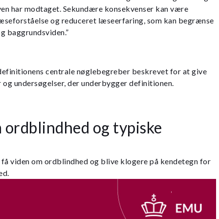
even har modtaget. Sekundære konsekvenser kan være
æseforståelse og reduceret læseerfaring, som kan begrænse
g bag­grundsviden.”
 definitionens centrale nøglebegreber beskrevet for at give
er og undersøgelser, der underbygger definitionen.
 ordblindhed og typiske
u få viden om ordblindhed og blive klogere på kendetegn for
ed.