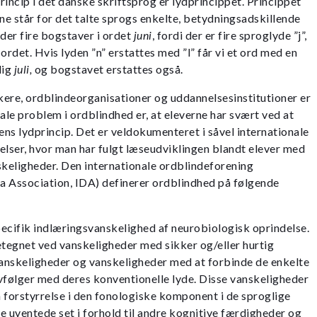
ncip i det danske skriftsprog er lydprincippet. Princippet
rne står for det talte sprogs enkelte, betydningsadskillende
 der fire bogstaver i ordet
juni
, fordi der er fire sproglyde ”j”,
 af ordet. Hvis lyden ”n” erstattes med ”l” får vi et ord med en
lig
juli,
og bogstavet erstattes også.
ere, ordblindeorganisationer og uddannelsesinstitutioner er
ale problem i ordblindhed er, at eleverne har svært ved at
ens lydprincip. Det er veldokumenteret i såvel internationale
lser, hvor man har fulgt læseudviklingen blandt elever med
keligheder. Den internationale ordblindeforening
ia Association, IDA) definerer ordblindhed på følgende
ecifik indlæringsvan­skelighed af neurobiologisk oprindelse.
tegnet ved vanskeligheder med sikker og/eller hurtig
anskeligheder og vanskelig­heder med at forbinde de enkelte
følger med deres konventionelle lyde. Disse vanskeligheder
 forstyrrelse i den fonologiske komponent i de sprog­lige
e uventede set i forhold til andre kognitive færdigheder og