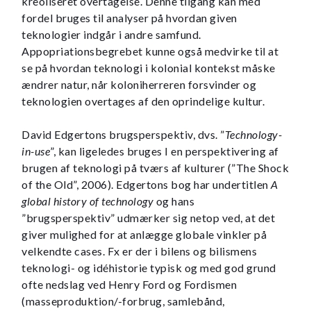
kreoliseret overtagelse. Denne tilgang kan med
fordel bruges til analyser på hvordan given
teknologier indgår i andre samfund.
Appopriationsbegrebet kunne også medvirke til at
se på hvordan teknologi i kolonial kontekst måske
ændrer natur, når koloniherreren forsvinder og
teknologien overtages af den oprindelige kultur.
David Edgertons brugsperspektiv, dvs. ”
Technology-
in-use
”, kan ligeledes bruges I en perspektivering af
brugen af teknologi på tværs af kulturer (”The Shock
of the Old”, 2006). Edgertons bog har undertitlen
A
global history of technology
og hans
”brugsperspektiv” udmærker sig netop ved, at det
giver mulighed for at anlægge globale vinkler på
velkendte cases. Fx er der i bilens og bilismens
teknologi- og idéhistorie typisk og med god grund
ofte nedslag ved Henry Ford og Fordismen
(masseproduktion/-forbrug, samlebånd,