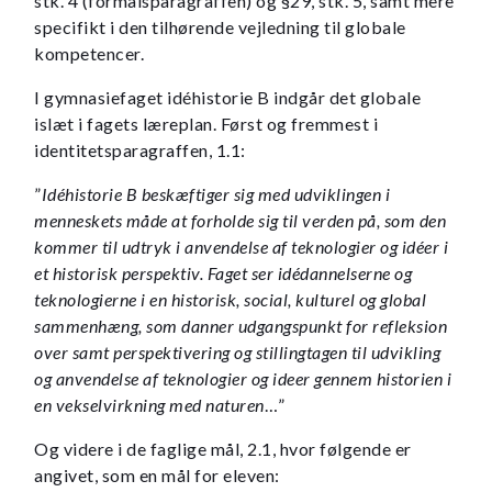
stk. 4 (formålsparagraffen) og §29, stk. 5, samt mere
specifikt i den tilhørende vejledning til globale
kompetencer.
I gymnasiefaget idéhistorie B indgår det globale
islæt i fagets læreplan. Først og fremmest i
identitetsparagraffen, 1.1:
”
Idéhistorie B beskæftiger sig med udviklingen i
menneskets måde at forholde sig til verden på, som den
kommer til udtryk i anvendelse af teknologier og idéer i
et historisk perspektiv. Faget ser idédannelserne og
teknologierne i en historisk, social, kulturel og global
sammenhæng, som danner udgangspunkt for refleksion
over samt perspektivering og stillingtagen til udvikling
og anvendelse af teknologier og ideer gennem historien i
en vekselvirkning med naturen
…”
Og videre i de faglige mål, 2.1, hvor følgende er
angivet, som en mål for eleven: