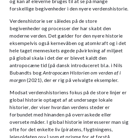
og kan af eleverne bruges til at se på mange
forskellige begivenheder i den nyere verdenshistorie.
Verdenshistorie ser således på de store
begivenheder og processer der har skabt den
moderne verden. Det gælder for den nyere historie
eksempelvis også kernevåben og atomkraft og i det
hele taget menneskets øgede påvirkning af miljøet
på global skala i det der er blevet kaldt den
antropocæne tid (på dansk introduceret bl.a. i Nils
Bubandts bog
Antropocæn
Historien om verden af i
morgen
(2021), der er rig på velvalgte eksempler.
Modsat verdenshistoriens fokus på de store linjer er
global historie optaget af at undersøge lokale
historier, der viser hvordan verdens steder er
forbundet med hinanden på overraskede eller
oversete måder. I global historie interesserer man sig
ofte for det enkelte liv (piratens, flygtningens,
lejesoldaten osv.) som et prisme for at forstå