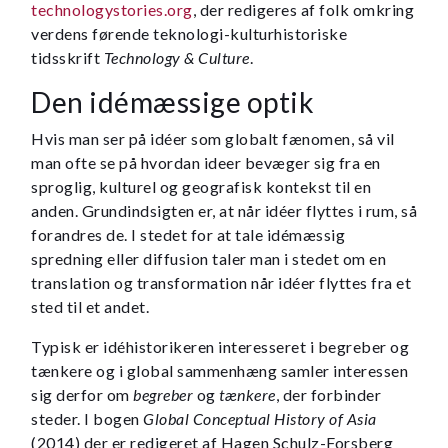
technologystories.org
, der redigeres af folk omkring
verdens førende teknologi-kulturhistoriske
tidsskrift
Technology & Culture
.
Den idémæssige optik
Hvis man ser på idéer som globalt fænomen, så vil
man ofte se på hvordan ideer bevæger sig fra en
sproglig, kulturel og geografisk kontekst til en
anden. Grundindsigten er, at når idéer flyttes i rum, så
forandres de. I stedet for at tale idémæssig
spredning eller diffusion taler man i stedet om en
translation og transformation når idéer flyttes fra et
sted til et andet.
Typisk er idéhistorikeren interesseret i begreber og
tænkere og i global sammenhæng samler interessen
sig derfor om
begreber
og
tænkere
, der forbinder
steder. I bogen
Global Conceptual History of Asia
(2014) der er redigeret af Hagen Schulz-Forsberg