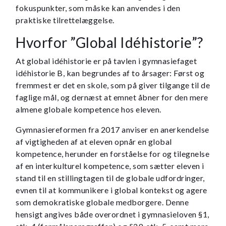
fokuspunkter, som måske kan anvendes i den
praktiske tilrettelæggelse.
Hvorfor ”Global Idéhistorie”?
At global idéhistorie er på tavlen i gymnasiefaget
idéhistorie B, kan begrundes af to årsager: Først og
fremmest er det en skole, som på giver tilgange til de
faglige mål, og dernæst at emnet åbner for den mere
almene globale kompetence hos eleven.
Gymnasiereformen fra 2017 anviser en anerkendelse
af vigtigheden af at eleven opnår en global
kompetence, herunder en forståelse for og tilegnelse
af en interkulturel kompetence, som sætter eleven i
stand til en stillingtagen til de globale udfordringer,
evnen til at kommunikere i global kontekst og agere
som demokratiske globale medborgere. Denne
hensigt angives både overordnet i gymnasieloven §1,