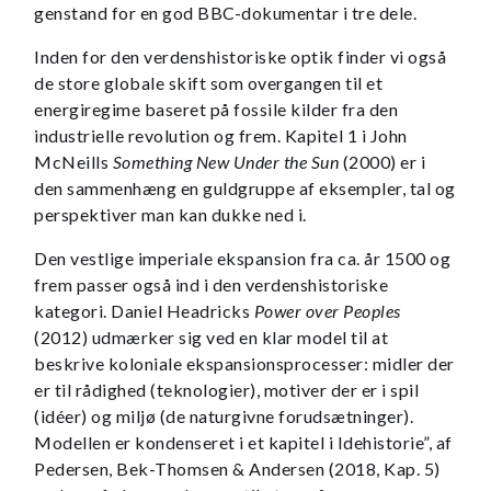
genstand for en god BBC-dokumentar i tre dele.
Inden for den verdenshistoriske optik finder vi også
de store globale skift som overgangen til et
energiregime baseret på fossile kilder fra den
industrielle revolution og frem. Kapitel 1 i John
McNeills
Something New Under the Sun
(2000) er i
den sammenhæng en guldgruppe af eksempler, tal og
perspektiver man kan dukke ned i.
Den vestlige imperiale ekspansion fra ca. år 1500 og
frem passer også ind i den verdenshistoriske
kategori. Daniel Headricks
Power over Peoples
(2012) udmærker sig ved en klar model til at
beskrive koloniale ekspansionsprocesser: midler der
er til rådighed (teknologier), motiver der er i spil
(idéer) og miljø (de naturgivne forudsætninger).
Modellen er kondenseret i et kapitel i Idehistorie”, af
Pedersen, Bek-Thomsen & Andersen (2018, Kap. 5)