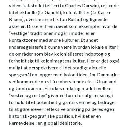
videnskabsfolk i felten (fx Charles Darwin), rejsende
intellektuelle (fx Gandhi), kolonialister (fx Karen
Blixen), oversættere (fx Ibn Rushd) og lignende
aktører. Disse er fremhævet som eksempler hvor de
”vestlige” traditioner indgår i møder eller
kontaktzoner med andre kulturer. Et andet
undersøgelsesfelt kunne være hvordan lokale eliter i
de områder som blev kolonialiseret indoptog og
forholdt sig til kolonimagtens kultur. Her er det også
muligt at perspektivere til det stadigt aktuelle
spørgsmål om opgør med kolonitiden, for Danmarks
vedkommende mest fremherskende eks. i Grønland
og Jomfruøerne. Et fokus omkring mødet mellem
”vesten og resten” giver en form for afgrænsning i
forhold til et potentielt gigantisk emne og bidrager
til at gøre elever refleksive omkring på deres egen
historisk-geografiske position, hvilket er en
kerneydelse i en global idéhistorie.