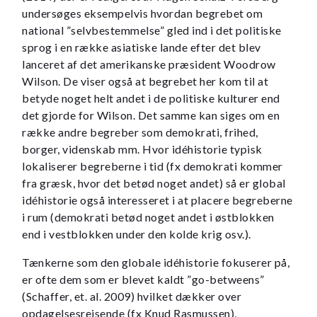
undersøges eksempelvis hvordan begrebet om
national ”selvbestemmelse” gled ind i det politiske
sprog i en række asiatiske lande efter det blev
lanceret af det amerikanske præsident Woodrow
Wilson. De viser også at begrebet her kom til at
betyde noget helt andet i de politiske kulturer end
det gjorde for Wilson. Det samme kan siges om en
række andre begreber som demokrati, frihed,
borger, videnskab mm. Hvor idéhistorie typisk
lokaliserer begreberne i tid (fx demokrati kommer
fra græsk, hvor det betød noget andet) så er global
idéhistorie også interesseret i at placere begreberne
i rum (demokrati betød noget andet i østblokken
end i vestblokken under den kolde krig osv.).
Tænkerne som den globale idéhistorie fokuserer på,
er ofte dem som er blevet kaldt ”go-betweens”
(Schaffer, et. al. 2009) hvilket dækker over
opdagelsesrejsende (fx Knud Rasmussen),