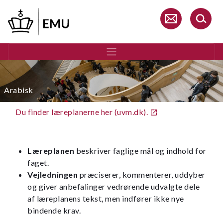
Gå
til
hovedindhold
Arabisk
Du finder læreplanerne her (uvm.dk).
Læreplanen
beskriver faglige mål og indhold for
faget.
Vejledningen
præciserer, kommenterer, uddyber
og giver anbefalinger vedrørende udvalgte dele
af læreplanens tekst, men indfører ikke nye
bindende krav.