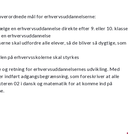
e overordnede mål for erhvervsuddannelserne:
vælge en erhvervsuddannelse direkte efter 9. eller 10. klasse
e en erhvervsuddannelse
rne skal udfordre alle elever, så de bliver så dygtige, som
vslen på erhvervsskolerne skal styrkes
og retning for erhvervsuddannelsernes udvikling. Med
er indført adgangsbegrænsning, som foreskriver at alle
kteren 02 i dansk og matematik for at komme ind på
e.