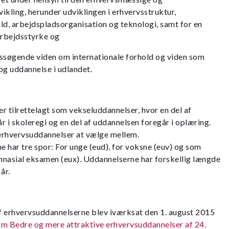
ling, herunder udviklingen i erhvervsstruktur,
d, arbejdspladsorganisation og teknologi, samt for en
arbejdsstyrke og
essøgende viden om internationale forhold og viden som
og uddannelse i udlandet.
r tilrettelagt som vekseluddannelser, hvor en del af
r i skoleregi og en del af uddannelsen foregår i oplæring.
erhvervsuddannelser at vælge mellem.
 har tre spor: For unge (eud), for voksne (euv) og som
asial eksamen (eux). Uddannelserne har forskellig længde
år.
f erhvervsuddannelserne blev iværksat den 1. august 2015
om Bedre og mere attraktive erhvervsuddannelser af 24.