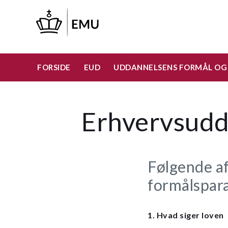
Gå
til
hovedindhold
FORSIDE
EUD
UDDANNELSENS FORMÅL OG 
Erhvervsudd
Følgende a
formålspara
1. Hvad siger loven