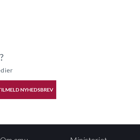
?
edier
TILMELD NYHEDSBREV
Om emu
Ministeriet