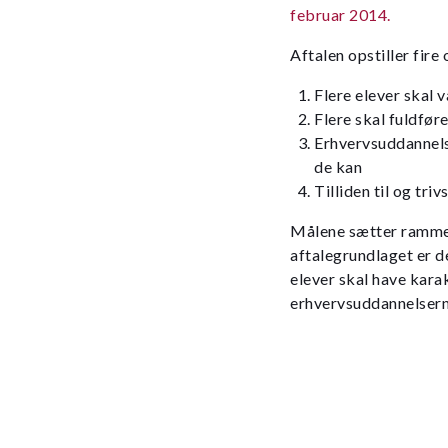
februar 2014.
Aftalen opstiller fir
Flere elever skal 
Flere skal fuldfør
Erhvervsuddannelse
de kan
Tilliden til og tri
Målene sætter ramme 
aftalegrundlaget er d
elever skal have kara
erhvervsuddannelsern