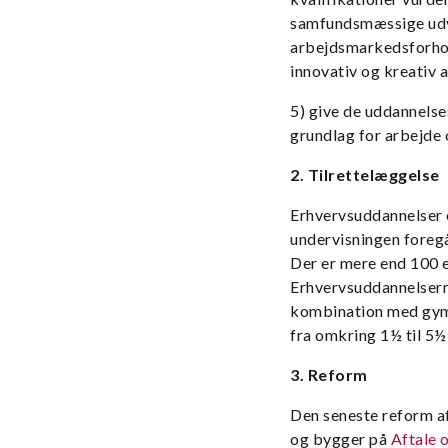
samfundsmæssige udvik
arbejdsmarkedsforhol
innovativ og kreativ 
5) give de uddannels
grundlag for arbejde 
2. Tilrettelæggelse
Erhvervsuddannelser e
undervisningen foregå
Der er mere end 100 
Erhvervsuddannelserne
kombination med gymn
fra omkring 1½ til 5½ 
3. Reform
Den seneste reform a
og bygger på
Aftale 