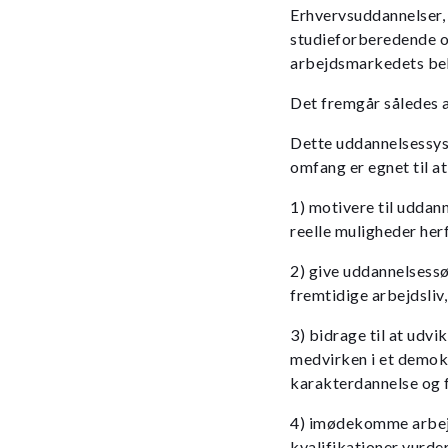
Erhvervsuddannelser
studieforberedende 
arbejdsmarkedets beho
Det fremgår således 
Dette uddannelsessyst
omfang er egnet til at
1) motivere til uddann
reelle muligheder herf
2) give uddannelsessø
fremtidige arbejdsliv
3) bidrage til at udvi
medvirken i et demokr
karakterdannelse og f
4) imødekomme arbejd
kvalifikationer vurde