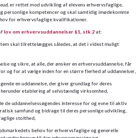
,
eud,
er rettet mod udvikling af elevens erhvervsfaglige,
og personlige kompetencer og skal samtidig imødekomme
v for erhvervsfaglige kvalifikationer.
af
lov om erhvervsuddannelser §1, stk 2
at:
em skal tilrettelægges således, at det i videst muligt
else og sikre, at alle, der ønsker en erhvervsuddannelse, får
or og for at vælge inden for en større flerhed af uddannelser,
gende en uddannelse, der giver grundlag for deres
, herunder etablering af selvstændig virksomhed,
kle de uddannelsessøgendes interesse for og evne til aktiv
atisk samfund og bidrage til deres personlige udvikling,
aglige stolthed,
smarkedets behov for erhvervsfaglige og generelle
ret under hensyn til den erhvervsmæssige og