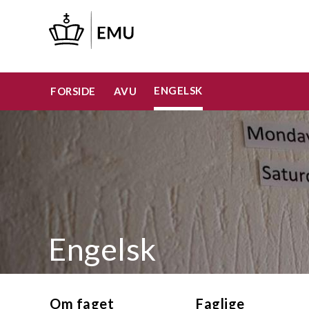
Gå
til
hovedindhold
ENGELSK
FORSIDE
AVU
Engelsk
Om faget
Faglige