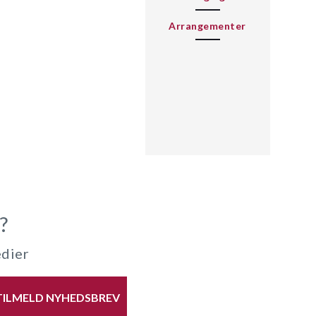
Arrangementer
?
edier
TILMELD NYHEDSBREV