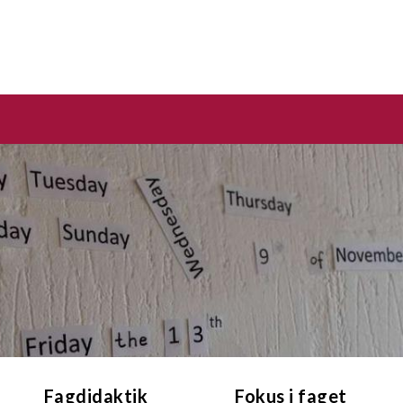
Fagdidaktik
Fokus i faget