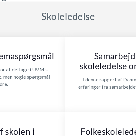
Skoleledelse
skemaspørgsmål
Samarbejde
skoleledelse o
for at deltage i UVM’s
, men nogle spørgsmål
I denne rapport af Danm
dre.
erfaringer fra samarbejde
f skolen i
Folkeskoleled