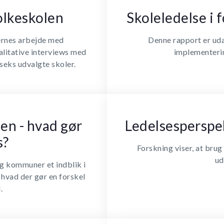
folkeskolen
Skoleledelse i 
ernes arbejde med
Denne rapport er uda
litative interviews med
implementerin
seks udvalgte skoler.
en - hvad gør
Ledelsesperspek
s?
Forskning viser, at brug
ud
og kommuner et indblik i
 hvad der gør en forskel
.