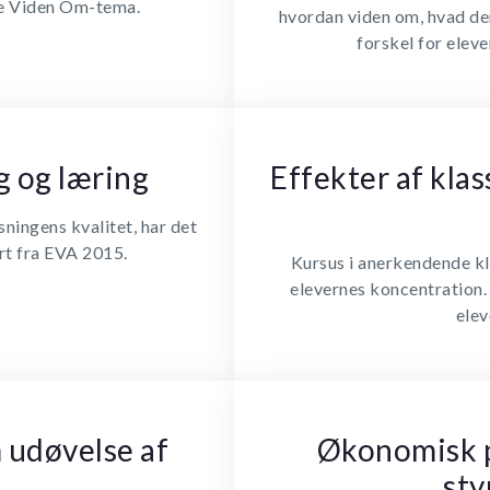
tte Viden Om-tema.
hvordan viden om, hvad de
forskel for eleve
g og læring
Effekter af klas
sningens kvalitet, har det
ort fra EVA 2015.
Kursus i anerkendende kla
elevernes koncentration. 
elev
 udøvelse af
Økonomisk p
sty