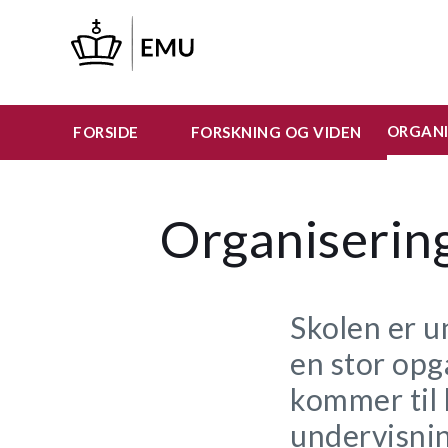
Gå
til
hovedindhold
ORGANI
FORSIDE
FORSKNING OG VIDEN
Organisering
Skolen er u
en stor opg
kommer til 
undervisni