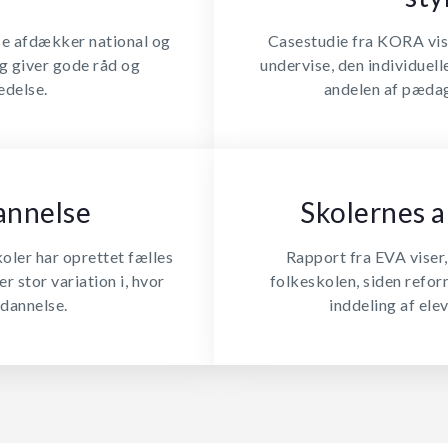
se afdækker national og
Casestudie fra KORA viser
og giver gode råd og
undervise, den individuell
edelse.
andelen af pædag
annelse
Skolernes 
oler har oprettet fælles
Rapport fra EVA viser, 
r stor variation i, hvor
folkeskolen, siden refor
ddannelse.
inddeling af elev