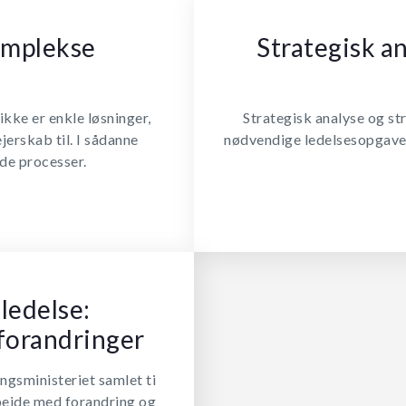
omplekse
Strategisk an
kke er enkle løsninger,
Strategisk analyse og st
jerskab til. I sådanne
nødvendige ledelsesopgaver
nde processer.
ledelse:
 forandringer
ngsministeriet samlet ti
rbejde med forandring og