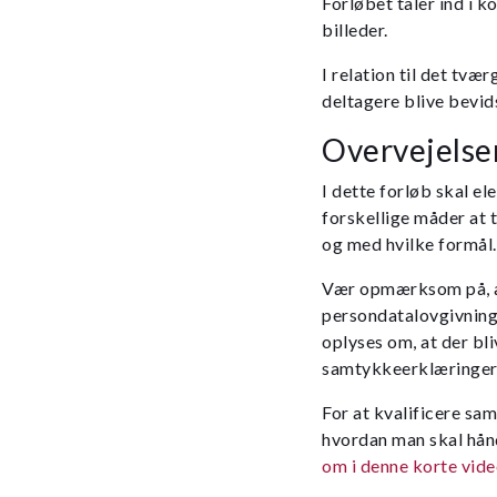
Forløbet taler ind i 
billeder.
I relation til det tv
deltagere blive bevid
Overvejelse
I dette forløb skal el
forskellige måder at t
og med hvilke formål. D
Vær opmærksom på, at
persondatalovgivning
oplyses om, at der bli
samtykkeerklæringer f
For at kvalificere sam
hvordan man skal hånd
om i denne korte vid