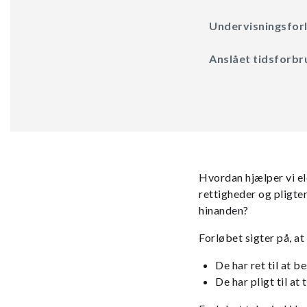
Undervisningsforlø
Anslået tidsforbru
Hvordan hjælper vi ele
rettigheder og pligter
hinanden?
Forløbet sigter på, at
De har ret til at b
De har pligt til at