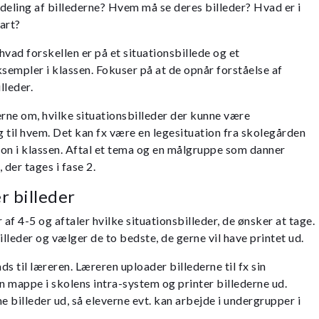
 deling af billederne? Hvem må se deres billeder? Hvad er i
art?
vad forskellen er på et situationsbillede og et
ksempler i klassen. Fokuser på at de opnår forståelse af
lleder.
ne om, hvilke situationsbilleder der kunne være
g til hvem. Det kan fx være en legesituation fra skolegården
tion i klassen. Aftal et tema og en målgruppe som danner
 der tages i fase 2.
er billeder
 af 4-5 og aftaler hvilke situationsbilleder, de ønsker at tage.
illeder og vælger de to bedste, de gerne vil have printet ud.
s til læreren. Læreren uploader billederne til fx sin
 en mappe i skolens intra-system og printer billederne ud.
e billeder ud, så eleverne evt. kan arbejde i undergrupper i