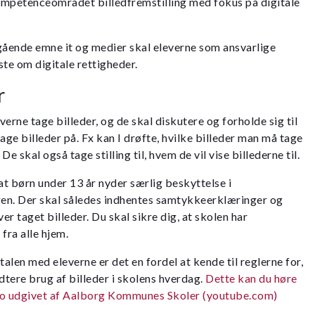
kompetenceområdet billedfremstilling med fokus på digitale
ærgående emne it og medier skal eleverne som ansvarlige
ste om digitale rettigheder.
r
everne tage billeder, og de skal diskutere og forholde sig til
age billeder på. Fx kan I drøfte, hvilke billeder man må tage
e skal også tage stilling til, hvem de vil vise billederne til.
 børn under 13 år nyder særlig beskyttelse i
en. Der skal således indhentes samtykkeerklæringer og
ver taget billeder. Du skal sikre dig, at skolen har
ra alle hjem.
talen med eleverne er det en fordel at kende til reglerne for,
tere brug af billeder i skolens hverdag.
Dette kan du høre
eo udgivet af Aalborg Kommunes Skoler (youtube.com)