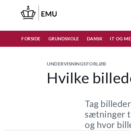
Gå
til
hovedindhold
FORSIDE
GRUNDSKOLE
DANSK
IT OG ME
UNDERVISNINGSFORLØB
Hvilke billed
Tag billeder
sætninger t
og hvor bil