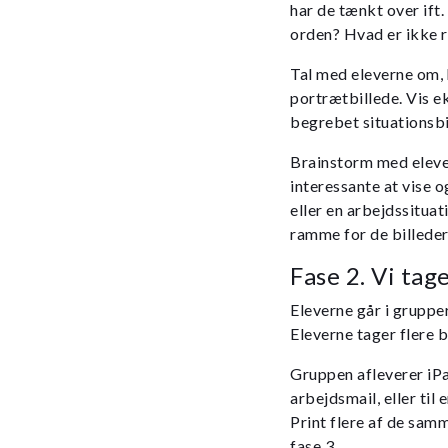
har de tænkt over ift.
orden? Hvad er ikke r
Tal med eleverne om, h
portrætbillede. Vis e
begrebet situationsbi
Brainstorm med elever
interessante at vise o
eller en arbejdssitua
ramme for de billeder,
Fase 2. Vi tag
Eleverne går i grupper
Eleverne tager flere b
Gruppen afleverer iPad
arbejdsmail, eller til
Print flere af de samm
fase 3.