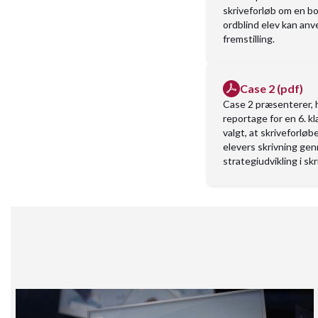
skriveforløb om en b
ordblind elev kan anv
fremstilling.
Case 2 (pdf)
Case 2 præsenterer, h
reportage for en 6. kl
valgt, at skrive­forl
elevers skrivning ge
strategiudvikling i skri