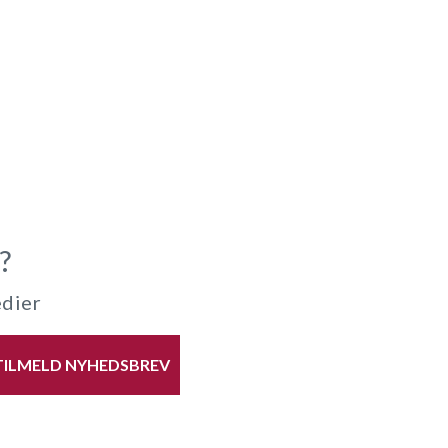
?
edier
TILMELD NYHEDSBREV