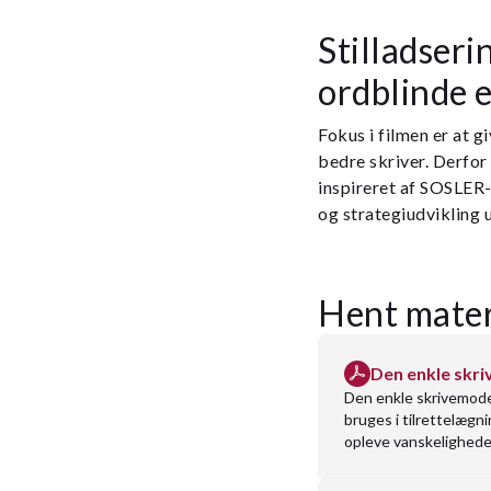
Stilladserin
ordblinde 
Fokus i filmen er at g
bedre skriver. Derfor
inspireret af SOSLER-
og strategiudvikling 
Hent mater
Den enkle skri
Den enkle skrivemodel 
bruges i tilrettelægni
opleve vanskeligheder,