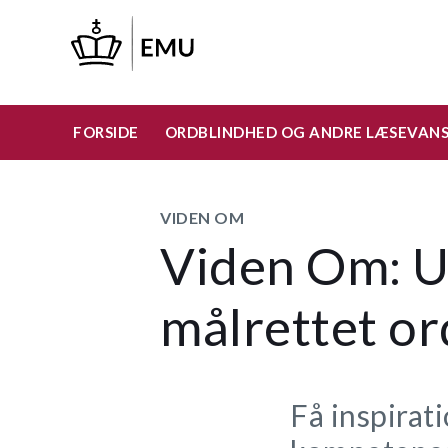
Gå
til
hovedindhold
FORSIDE
ORDBLINDHED OG ANDRE LÆSEVAN
VIDEN OM
Viden Om: Un
målrettet or
Få inspirat