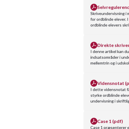
Selvregulerend
Skriveundervisning i 
for ordblinde elever.
ordblinde elevers skri
Direkte skrive
I denne artikel kan d
indsatsområder i under
mellemtrin og i udskol
Vidensnotat (p
I dette vidensnotat 
styrke ordblinde elev
undervisning i skriftl
Case 1 (pdf)
Case 1 præsenterer en 