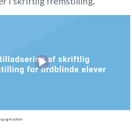
i skriftlig fremstilling.
g og Kvalitet