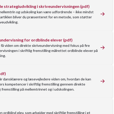
e strategiudvikling i skriveundervisningen (pdf)
mellemtrin og udskoling kan være udfordrende – ikke mindst
 I artiklen bliver du præsenteret for en metode, som støtter
veudvikling.
undervisning for ordblinde elever (pdf)
u få viden om direkte skriveundervisning med fokus på fire
visningen i skriftlig fremstilling målrettet ordblinde elever på
ing.
df)
får dansklærere og læsevejledere viden om, hvordan de kan
ers kompetencer i skriftlig fremstilling gennem direkte
ig fremstilling på mellemtrinnet og i udskolingen.
ordblind elev, som arbejder med skriftlig fremstilling i et