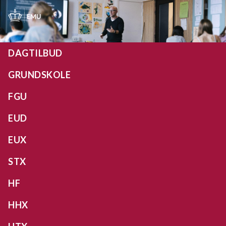
Gå
til
hovedindhold
DAGTILBUD
GRUNDSKOLE
FGU
EUD
EUX
STX
HF
HHX