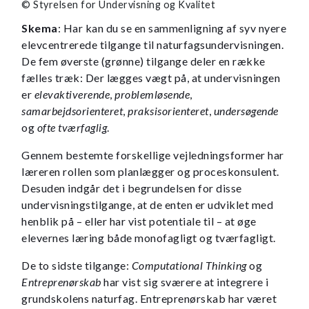
© Styrelsen for Undervisning og Kvalitet
Skema
: Har kan du se en sammenligning af syv nyere
elevcentrerede tilgange til naturfagsundervisningen.
De fem øverste (grønne) tilgange deler en række
fælles træk: Der lægges vægt på, at undervisningen
er
elevaktiverende
,
problemløsende
,
samarbejdsorienteret
,
praksisorienteret
,
undersøgende
og
ofte tværfaglig
.
Gennem bestemte forskellige vejledningsformer har
læreren rollen som planlægger og proceskonsulent.
Desuden indgår det i begrundelsen for disse
undervisningstilgange, at de enten er udviklet med
henblik på – eller har vist potentiale til – at øge
elevernes læring både monofagligt og tværfagligt.
De to sidste tilgange:
Computational Thinking
og
Entreprenørskab
har vist sig sværere at integrere i
grundskolens naturfag. Entreprenørskab har været