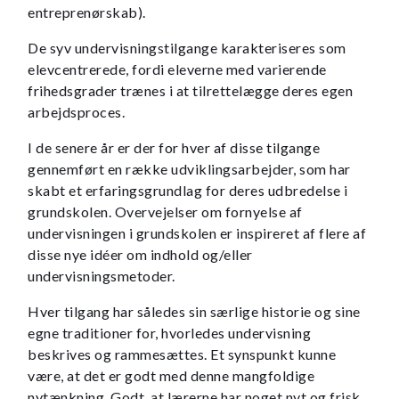
entreprenørskab).
De syv undervisningstilgange karakteriseres som
elevcentrerede, fordi eleverne med varierende
frihedsgrader trænes i at tilrettelægge deres egen
arbejdsproces.
I de senere år er der for hver af disse tilgange
gennemført en række udviklingsarbejder, som har
skabt et erfaringsgrundlag for deres udbredelse i
grundskolen. Overvejelser om fornyelse af
undervisningen i grundskolen er inspireret af flere af
disse nye idéer om indhold og/eller
undervisningsmetoder.
Hver tilgang har således sin særlige historie og sine
egne traditioner for, hvorledes undervisning
beskrives og rammesættes. Et synspunkt kunne
være, at det er godt med denne mangfoldige
nytænkning. Godt, at lærerne har noget nyt og frisk