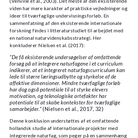
(Venville et al., 2003). Det meste af den eksisterende
viden har mere karakter af praktiske vejledninger og
ideer til tværfaglige undervisningsforløb. En
sammenfatning af den eksisterende internationale
forskning findes i litteraturstudiet til arbejdet med
en national naturvidenskabsstrategi. Her
konkluderer Nielsen et al. (2017):
“De få eksisterende undersøgelser af omfattende
forsøg på at integrere naturfagene i et curriculum
indikerer, at et integreret naturfagscurriculum kan
lede til større læringsudbytte og styrkelse af de
affektive dimensioner. Mindre tværfaglige forløb
har dog også potentiale til at styrke elevers
motivation, og teknologiske artefakter har
potentiale til at skabe kontekster for tværfaglige
samarbejder.”
(Nielsen et al., 2017, 32)
Denne konklusion understøttes af et omfattende
hollandsk studie af internationale projekter med
integrerede naturfag, som peger på en sammenhæng