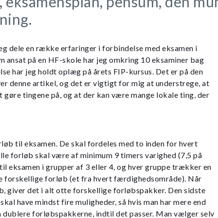
, eksamensplan, pensum, den mund
ning.
 jeg dele en række erfaringer i forbindelse med eksamen i
om ansat på en HF-skole har jeg omkring 10 eksaminer bag
else har jeg holdt oplæg på årets FIP-kursus. Det er på den
er denne artikel, og det er vigtigt for mig at understrege, at
 gøre tingene på, og at der kan være mange lokale ting, der
rløb til eksamen. De skal fordeles med to inden for hvert
le forløb skal være af minimum 9 timers varighed (7,5 på
til eksamen i grupper af 3 eller 4, og hver gruppe trækker en
 forskellige forløb (et fra hvert færdighedsområde). Når
, giver det i alt otte forskellige forløbspakker. Den sidste
 skal have mindst fire muligheder, så hvis man har mere end
 dublere forløbspakkerne, indtil det passer. Man vælger selv