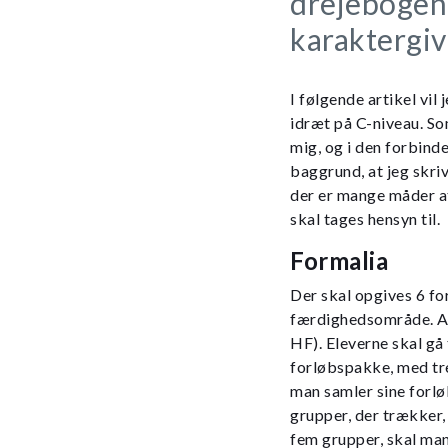
drejebogen
karaktergiv
I følgende artikel vil
idræt på C-niveau. S
mig, og i den forbind
baggrund, at jeg skriv
der er mange måder at
skal tages hensyn til.
Formalia
Der skal opgives 6 fo
færdighedsområde. Al
HF). Eleverne skal gå 
forløbspakke, med tre
man samler sine forløb
grupper, der trækker,
fem grupper, skal man