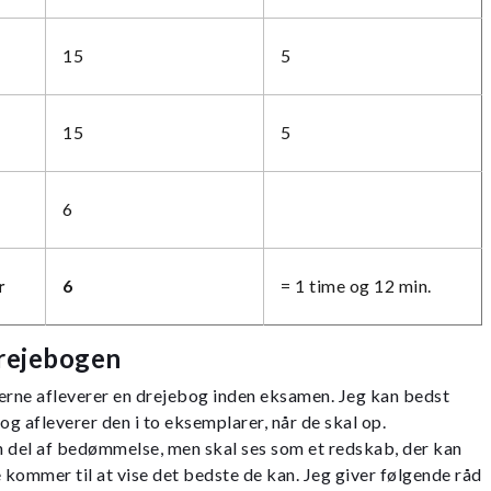
15
5
15
5
6
r
6
= 1 time og 12 min.
drejebogen
everne afleverer en drejebog inden eksamen. Jeg kan bedst
n og afleverer den i to eksemplarer, når de skal op.
n del af bedømmelse, men skal ses som et redskab, der kan
e kommer til at vise det bedste de kan. Jeg giver følgende råd