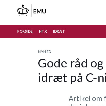
Gå
til
hovedindhold
FORSIDE
HTX
IDRÆT
NYHED
Gode råd og 
idræt på C-n
Artikel om 