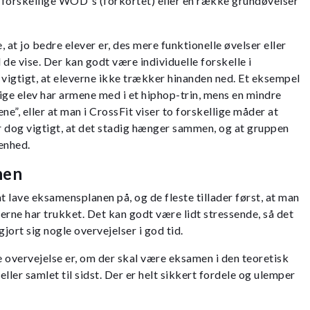
o forskellige WOD´s (forkortet) eller en række grundøvelser
 at jo bedre elever er, des mere funktionelle øvelser eller
de vise. Der kan godt være individuelle forskelle i
 vigtigt, at eleverne ikke trækker hinanden ned. Et eksempel
ige elev har armene med i et hiphop-trin, mens en mindre
ne”, eller at man i CrossFit viser to forskellige måder at
 dog vigtigt, at det stadig hænger sammen, og at gruppen
enhed.
nen
 lave eksamensplanen på, og de fleste tillader først, at man
verne har trukket. Det kan godt være lidt stressende, så det
gjort sig nogle overvejelser i god tid.
 overvejelse er, om der skal være eksamen i den teoretisk
 eller samlet til sidst. Der er helt sikkert fordele og ulemper