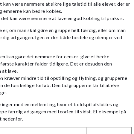
et kan være nemmere at sikre lige taletid til alle elever, der er
og emnerne kan bedre kobles.
: det kan være nemmere at lave en god kobling til praksis.
 er, om man skal gøre en gruppe helt færdig, eller om man
ærdig ad gangen. Igen er der både fordele og ulemper ved
en kan gøre det nemmere for censor, give et bedre
første karakter falder tidligere. Det er desuden den
at lave.
n kræver mindre tid til opstilling og flytning, og grupperne
m de forskellige forløb. Den tid grupperne får til at øve
ige.
aringer med en mellemting, hvor et boldspil afsluttes og
ppe færdig ad gangen med teorien til sidst. Et eksempel på
t nedenfor.