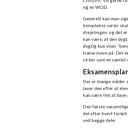
CrossFit: vis gerne t
og en WOD.
Generelt kan man sige,
komplekse serier skal 
drejebogen, og det er
kan være, at den dygt
dygtig kun viser ”bene
træne mave på. Det er
virker som en samlet 
Eksamenspla
Der er mange måder at
laver den efter at ele
kan være fint at have 
Den første væsentlige
del efter hvert forløb
ved begge dele: