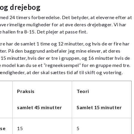
 og drejebog
med 24 timers forberedelse. Det betyder, at eleverne efter at
ave rimelige muligheder for at øve deres drejebøger. Vi har
hallen fra 8-15. Det plejer at passe fint.
re har de samlet 1 time og 12 minutter, og hvis de er fire har
ter. På den baggrund anbefaler jeg mine elever, at deres
5 minutter, hvis der er tre i gruppen, og 16 minutter hvis de
de model kan du se et ”regneeksempel” for en gruppe med tre.
digheder, at der skal sættes tid af til skift og votering.
Praksis
Teori
samlet 45 minutter
Samlet 15 minutter
lse
15
5