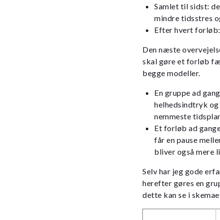
Samlet til sidst: d
mindre tidsstres 
Efter hvert forløb
Den næste overvejelse
skal gøre et forløb f
begge modeller.
En gruppe ad gang
helhedsindtryk og 
nemmeste tidsplan 
Et forløb ad gange
får en pause melle
bliver også mere l
Selv har jeg gode erf
herefter gøres en gru
dette kan se i skemae