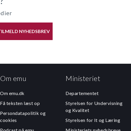
?
edier
TILMELD NYHEDSBREV
Om emu
Ministeriet
Om emu.dk
Departementet
Få teksten læst op
Styrelsen for Undervisning
og Kvalitet
Persondatapolitik og
cookies
Styrelsen for It og Læring
Podcast på emu
Ministeriets nyhedsbreve