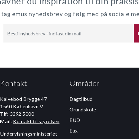
Savner du inspiration til din praksis
ag emus nyhedsbrev og følg med på sociale m
Kontakt
Områder
Kalvebod Brygge 47
Dagtilbud
1560 København V
Grundskole
Tlf: 3392 5000
EUD
Mail:
Kontakt til styrelsen
Eux
Undervisningsministeriet