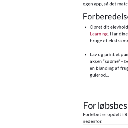
egen app, så det matc
Forberedels
Opret dit elevhol
Learning
. Har din
bruge et ekstra m
Lav og print et pun
aksen ”sødme” - be
en blanding af fru
gulerod...
Forløbsbes
Forløbet er opdelt i 
nedenfor.