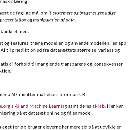
 maskinlæring.
mært de faglige mål om
it-systemers og brugeres gensidige
præsentation og manipulation af data
.
e konkret med:
t og features, træne modellen og anvende modellen i en app.
 AI til prædiktion ud fra datasættets størrelse, varians og
atisk i forhold til manglende transparens og konsekvenser
ktion.
g
ler à 60 minutter målrettet Informatik B.
e.org’s AI and Machine Learning
samt deres
ai-lab
. Her kan
læring på et datasæt online og få en model.
’s eget forløb bruger eleverne her mere tid på at udvikle en