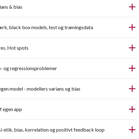
ians & bias
rk, black box models, test og træningsdata
res, Hot spots
n- og regressionsproblemer
egen model - modellers varians og bias
f egen app
i-etik, bias, korrelation og positivt feedback loop