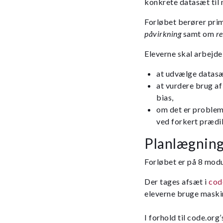
konkrete datasæt til
Forløbet berører pri
påvirkning
samt om
re
Eleverne skal arbejd
at udvælge datasæ
at vurdere brug af
bias,
om det er problem
ved forkert prædi
Planlægnin
Forløbet er på 8 modu
Der tages afsæt i
cod
eleverne bruge maskin
I forhold til code.org