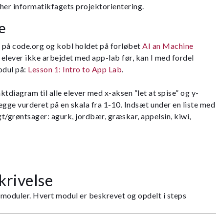
her informatikfagets projektorientering.
e
d på code.org og kobl holdet på forløbet
AI an Machine
e elever ikke arbejdet med app-lab før, kan I med fordel
odul på:
Lesson 1: Intro to App Lab
.
ktdiagram til alle elever med x-aksen ”let at spise” og y-
gge vurderet på en skala fra 1-10. Indsæt under en liste med
gt/grøntsager: agurk, jordbær, græskar, appelsin, kiwi,
krivelse
8 moduler. Hvert modul er beskrevet og opdelt i steps