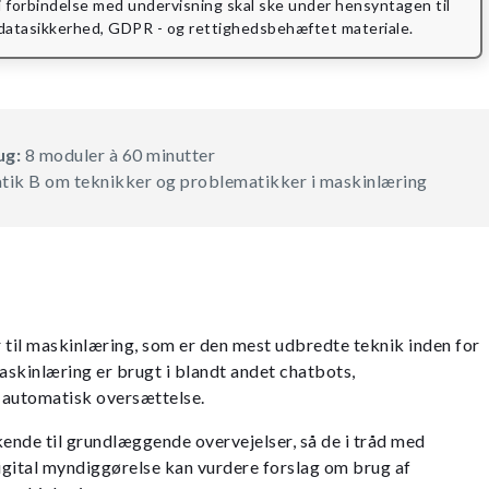
i forbindelse med undervisning skal ske under hensyntagen til
datasikkerhed, GDPR - og rettighedsbehæftet materiale.
ug:
8 moduler à 60 minutter
tik B om teknikker og problematikker i maskinlæring
 til maskinlæring, som er den mest udbredte teknik inden for
Maskinlæring er brugt i blandt andet chatbots,
 automatisk oversættelse.
kende til grundlæggende overvejelser, så de i tråd med
igital myndiggørelse kan vurdere forslag om brug af