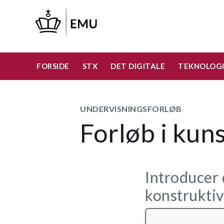
Gå
til
hovedindhold
FORSIDE
STX
DET DIGITALE
TEKNOLOGI
UNDERVISNINGSFORLØB
Forløb i kuns
Introducer d
konstruktiv 