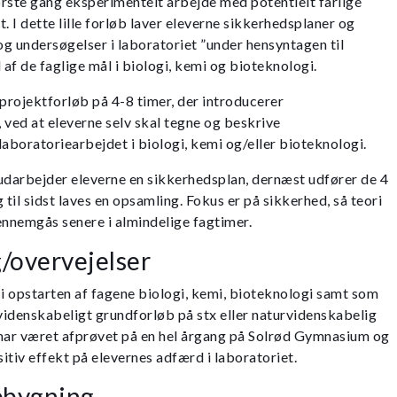
rste gang eksperimentelt arbejde med potentielt farlige
. I dette lille forløb laver eleverne sikkerhedsplaner og
g undersøgelser i laboratoriet ”under hensyntagen til
 af de faglige mål i biologi, kemi og bioteknologi.
e projektforløb på 4-8 timer, der introducerer
 ved at eleverne selv skal tegne og beskrive
laboratoriearbejdet i biologi, kemi og/eller bioteknologi.
t udarbejder eleverne en sikkerhedsplan, dernæst udfører de 4
til sidst laves en opsamling. Fokus er på sikkerhed, så teori
nnemgås senere i almindelige fagtimer.
/overvejelser
 i opstarten af fagene biologi, kemi, bioteknologi samt som
rvidenskabeligt grundforløb på stx eller naturvidenskabelig
 har været afprøvet på en hel årgang på Solrød Gymnasium og
sitiv effekt på elevernes adfærd i laboratoriet.
pbygning