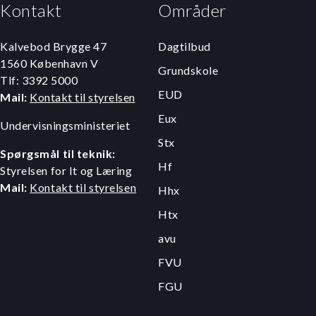
Kontakt
Områder
Kalvebod Brygge 47
Dagtilbud
1560 København V
Grundskole
Tlf: 3392 5000
EUD
Mail:
Kontakt til styrelsen
Eux
Undervisningsministeriet
Stx
Spørgsmål til teknik:
Hf
Styrelsen for It og Læring
Mail:
Kontakt til styrelsen
Hhx
Htx
avu
FVU
FGU