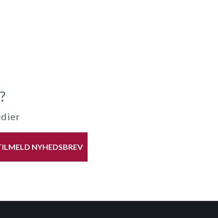
?
edier
TILMELD NYHEDSBREV