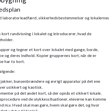
hedsplan
d laboratorieadfærd, sikkerhedsbestemmelser og lokalernes
 kort rundvisning i lokalet og introducerer, hvad de
eholder.
rupper og tegner et kort over lokalet med gange, borde,
e og deres indhold. Kopier gruppernes kort, når de er
e har to kort.
ølgende:
, jakker, bunsenbrændere og øvrigt apparatur på det ene
iver usikkert og kaotisk.
enter på det andet kort, så der opnås et sikkert lokale.
sprocedure ved de ulykkessituationer, eleverne kan komme
nd m.v. Hvad skal man gøre, hvem skal gøre det, og hvor
igt udstyr til hjælp?