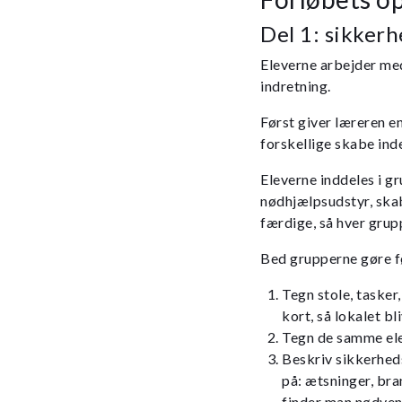
Del 1: sikker
Eleverne arbejder me
indretning.
Først giver læreren en
forskellige skabe ind
Eleverne inddeles i g
nødhjælpsudstyr, skab
færdige, så hver grupp
Bed grupperne gøre f
Tegn stole, tasker
kort, så lokalet bl
Tegn de samme elem
Beskriv sikkerhed
på: ætsninger, bra
finder man nødvend