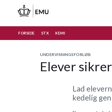
Gå
til
hovedindhold
FORSIDE
STX
KEMI
UNDERVISNINGSFORLØB
Elever sikrer
Lad elevern
kedelig gen