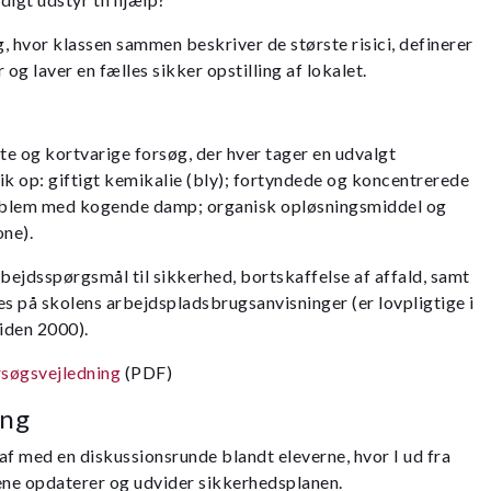
, hvor klassen sammen beskriver de største risici, definerer
g laver en fælles sikker opstilling af lokalet.
tte og kortvarige forsøg, der hver tager en udvalgt
 op: giftigt kemikalie (bly); fortyndede og koncentrerede
roblem med kogende damp; organisk opløsningsmiddel og
ne).
rbejdsspørgsmål til sikkerhed, bortskaffelse af affald, samt
es på skolens arbejdspladsbrugsanvisninger (er lovpligtige i
iden 2000).
rsøgsvejledning
(PDF)
ing
af med en diskussionsrunde blandt eleverne, hvor I ud fra
ene opdaterer og udvider sikkerhedsplanen.