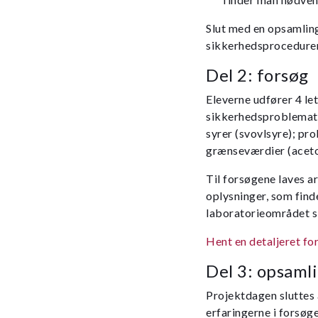
Slut med en opsamling
sikkerhedsprocedurer o
Del 2: forsøg
Eleverne udfører 4 le
sikkerhedsproblematik
syrer (svovlsyre); p
grænseværdier (aceto
Til forsøgene laves a
oplysninger, som find
laboratorieområdet s
Hent en detaljeret fo
Del 3: opsaml
Projektdagen sluttes 
erfaringerne i forsøg