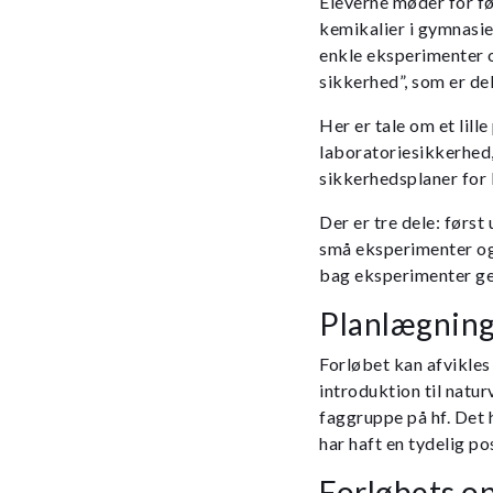
Eleverne møder for fø
kemikalier i gymnasiet
enkle eksperimenter o
sikkerhed”, som er del
Her er tale om et lill
laboratoriesikkerhed,
sikkerhedsplaner for 
Der er tre dele: førs
små eksperimenter og 
bag eksperimenter ge
Planlægning
Forløbet kan afvikles
introduktion til natu
faggruppe på hf. Det
har haft en tydelig po
Forløbets o