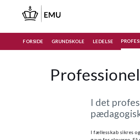
Gå
til
hovedindhold
PROFES
FORSIDE
GRUNDSKOLE
LEDELSE
Professionel
I det profe
pædagogiske
I fællesskab sikres o
gavn for eleverne. Få 