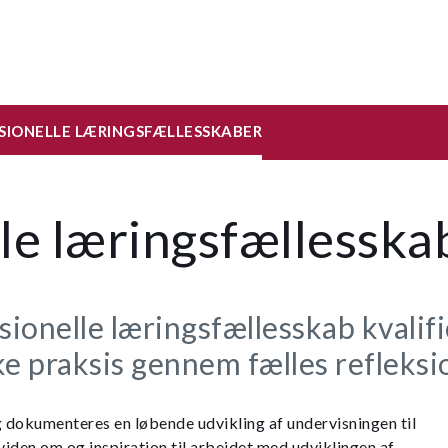
SIONELLE LÆRINGSFÆLLESSKABER
le læringsfællesska
ssionelle læringsfællesskab kvalif
 praksis gennem fælles refleksi
g dokumenteres en løbende udvikling af undervisningen til
viden om og inspiration til arbejdet med udviklingen af