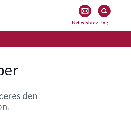
Nyhedsbrev
Søg
ber
iceres den
on.