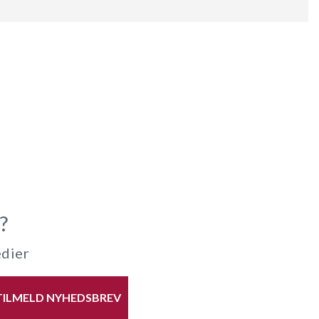
?
edier
TILMELD NYHEDSBREV