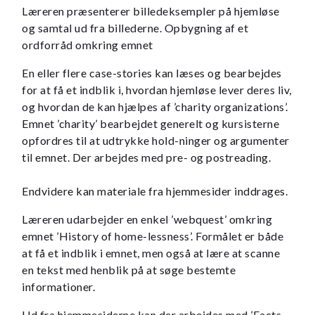
Læreren præsenterer billedeksempler på hjemløse
og samtal ud fra billederne. Opbygning af et
ordforråd omkring emnet
En eller flere case-stories kan læses og bearbejdes
for at få et indblik i, hvordan hjemløse lever deres liv,
og hvordan de kan hjælpes af ’charity organizations’.
Emnet ’charity’ bearbejdet generelt og kursisterne
opfordres til at udtrykke hold-ninger og argumenter
til emnet. Der arbejdes med pre- og postreading.
Endvidere kan materiale fra hjemmesider inddrages.
Læreren udarbejder en enkel ’webquest’ omkring
emnet ’History of home-lessness’. Formålet er både
at få et indblik i emnet, men også at lære at scanne
en tekst med henblik på at søge bestemte
informationer.
Ud fra hjemmesiderne kan der arbejdes med ’Facts