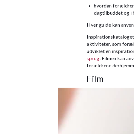
hvordan forældrene
dagtilbuddet og i
Hver guide kan anvend
Inspirationskataloget
aktiviteter, som foræ
udviklet en inspiratio
sprog
. Filmen kan an
forældrene derhjemm
Film