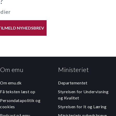
?
edier
TILMELD NYHEDSBREV
Om emu
Ministeriet
Om emu.dk
Departementet
Få teksten læst op
Styrelsen for Undervisning
og Kvalitet
Persondatapolitik og
cookies
Styrelsen for It og Læring
Podcast på emu
Ministeriets nyhedsbreve