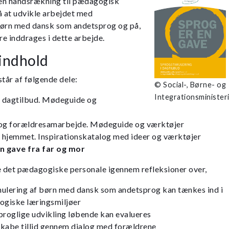
en håndsrækning til pædagogisk
å at udvikle arbejdet med
børn med dansk som andetsprog og på,
e inddrages i dette arbejde.
 indhold
tår af følgende dele:
© Social-, Børne- og
Integrationsminister
i dagtilbud. Mødeguide og
 og forældresamarbejde. Mødeguide og værktøjer
i hjemmet. Inspirationskatalog med ideer og værktøjer
n gave fra far og mor
e det pædagogiske personale igennem refleksioner over,
ulering af børn med dansk som andetsprog kan tænkes ind i
ogiske læringsmiljøer
proglige udvikling løbende kan evalueres
kabe tillid gennem dialog med forældrene