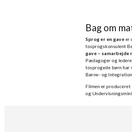
Bag om mat
Sprog er en gave
er
tosprogskonsulent Be
gave – samarbejde m
Pædagoger og ledere 
tosprogede børn har væ
Børne- og Integration
Filmen er produceret
og Undervisningsmin