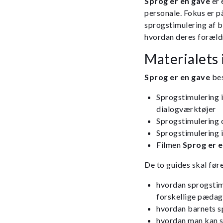
Sprog er en gave
er 
personale. Fokus er p
sprogstimulering af 
hvordan deres forældr
Materialets
Sprog er en gave
bes
Sprogstimulering 
dialogværktøjer
Sprogstimulering
Sprogstimulering 
Filmen
Sprog er e
De to guides skal før
hvordan sprogstim
forskellige pædag
hvordan barnets s
hvordan man kan s