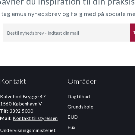
Savner du inspiration til din praksis
ag emus nyhedsbrev og følg med på sociale m
Kontakt
Områder
Kalvebod Brygge 47
Dagtilbud
1560 København V
Grundskole
Tlf: 3392 5000
EUD
Mail:
Kontakt til styrelsen
Eux
Undervisningsministeriet