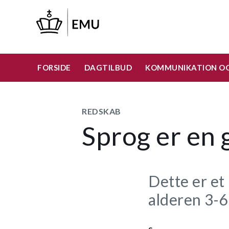
Gå
til
hovedindhold
FORSIDE
DAGTILBUD
KOMMUNIKATION OG
REDSKAB
Sprog er en 
Dette er et
alderen 3-