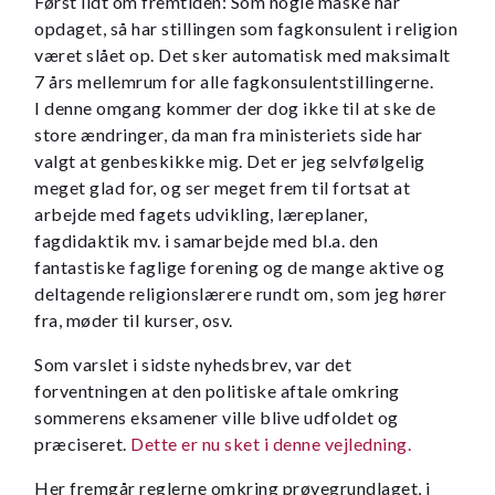
Først lidt om fremtiden: Som nogle måske har
opdaget, så har stillingen som fagkonsulent i religion
været slået op. Det sker automatisk med maksimalt
7 års mellemrum for alle fagkonsulentstillingerne.
I denne omgang kommer der dog ikke til at ske de
store ændringer, da man fra ministeriets side har
valgt at genbeskikke mig. Det er jeg selvfølgelig
meget glad for, og ser meget frem til fortsat at
arbejde med fagets udvikling, læreplaner,
fagdidaktik mv. i samarbejde med bl.a. den
fantastiske faglige forening og de mange aktive og
deltagende religionslærere rundt om, som jeg hører
fra, møder til kurser, osv.
Som varslet i sidste nyhedsbrev, var det
forventningen at den politiske aftale omkring
sommerens eksamener ville blive udfoldet og
præciseret.
Dette er nu sket i denne vejledning.
Her fremgår reglerne omkring prøvegrundlaget, i