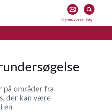
Nyhedsbrev
Søg
orundersøgelse
 på områder fra
s, der kan være
i en