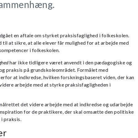
esammenhæng.
ndgået en aftale om styrket praksisfaglighed i folkeskolen.
til at sikre, at alle elever får mulighed for at arbejde med
kompetencer i folkeskolen.
ighed
har ikke tidligere været anvendt i den pædagogiske og
 og praksis på grundskoleområdet. Formålet med
erfor at indkredse, hvilken forskningsbaseret viden, der kan
 videre arbejde med at styrke praksisfagligheden i
målrettet det videre arbejde med at indkredse og udarbejde
inspiration for de praktikere, der skal omsætte den politiske
 i praksis.
er