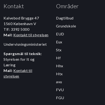
Kontakt
Områder
Kalvebod Brygge 47
Dagtilbud
1560 København V
Grundskole
Tlf: 3392 5000
EUD
Mail:
Kontakt til styrelsen
Eux
Undervisningsministeriet
Stx
Spørgsmål til teknik:
Hf
Styrelsen for It og
Læring
Hhx
Mail:
Kontakt til
Htx
styrelsen
avu
FVU
FGU