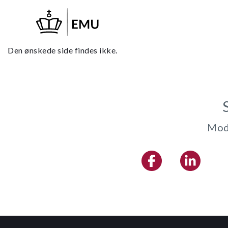
Gå
til
hovedindhold
Den ønskede side findes ikke.
Modt