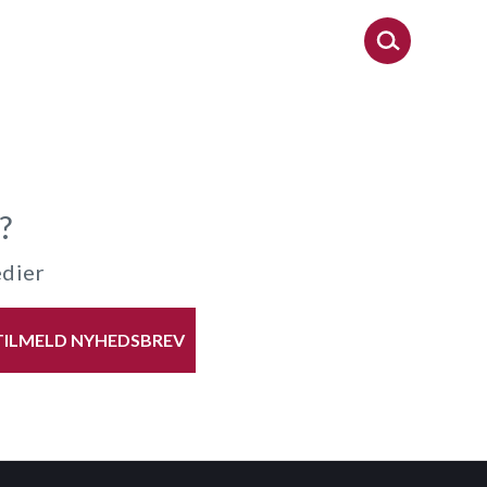
?
edier
TILMELD NYHEDSBREV