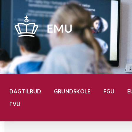
Gå
til
hovedindhold
DAGTILBUD
GRUNDSKOLE
FGU
E
FVU