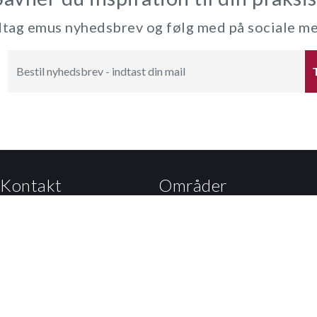
ag emus nyhedsbrev og følg med på sociale m
Kontakt
Områder
Kalvebod Brygge 47
Dagtilbud
1560 København V
Grundskole
Tlf: 3392 5000
EUD
Mail:
Kontakt til styrelsen
Eux
Undervisningsministeriet