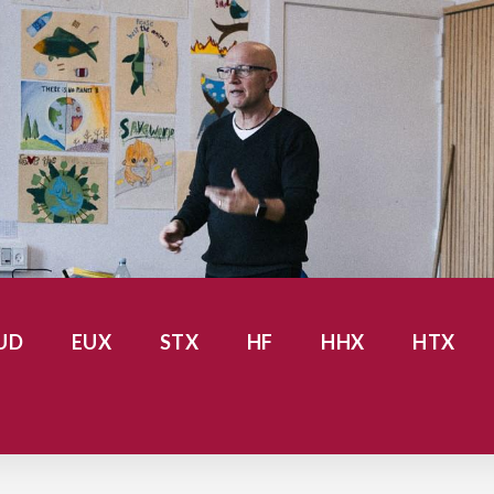
UD
EUX
STX
HF
HHX
HTX