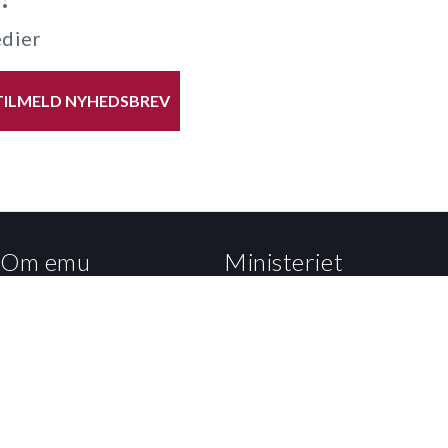
edier
TILMELD NYHEDSBREV
Om emu
Ministeriet
Om emu.dk
Departementet
Få teksten læst op
Styrelsen for Undervisning
og Kvalitet
Persondatapolitik og
cookies
Styrelsen for It og Læring
Podcast på emu
Ministeriets nyhedsbreve