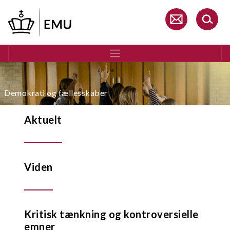
Gå
til
hovedindhold
Demokrati og fællesskaber
Aktuelt
Viden
Kritisk tænkning og kontroversielle
emner