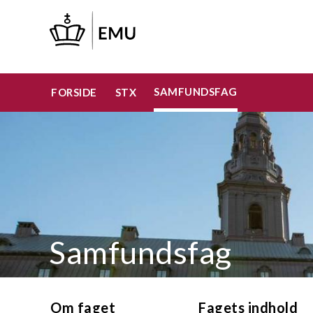
Gå
til
hovedindhold
SAMFUNDSFAG
FORSIDE
STX
Samfundsfag
Om faget
Fagets indhold