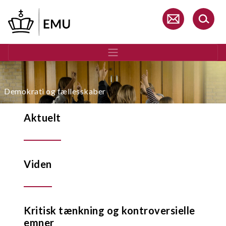
Gå
til
hovedindhold
Demokrati og fællesskaber
Aktuelt
Viden
Kritisk tænkning og kontroversielle
emner