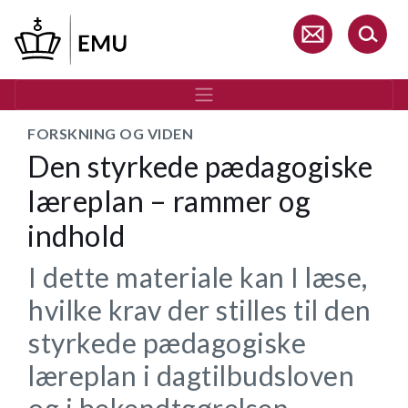
Gå
til
hovedindhold
FORSKNING OG VIDEN
Den styrkede pædagogiske
læreplan – rammer og
indhold
I dette materiale kan I læse,
hvilke krav der stilles til den
styrkede pædagogiske
læreplan i dagtilbudsloven
og i bekendtgørelsen.