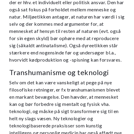
der er hhv. et individuelt eller politisk ansvar. Den har
også sat fokus på forholdet mellem menneske og
natur. Miljøetikken antager, at naturen har værdi i sig
selv og der kommes med argumenter for, at
mennesket af hensyn til resten af naturen (evt. også
for sin egen skyld) bør ophøre med at reproducere
sig (såkaldt antinatalisme). Også dyreetikken står
stærkere end nogensinde før og undersøger bl.a.,
hvorvidt kødproduktion og -spisning kan forsvares.
Transhumanisme og teknologi
Selv om det kan være vanskeligt at pege på nye
filosofiske retninger, er fx transhumanismen blevet
en markant bevægelse. Den hævder, at mennesket
kan og bør forbedre sig mentalt og fysisk vha.
teknologi, og måske på sigt transformere sig til en
helt ny slags væsen. Ny teknologier og
teknologibaserede praksisser som kunstig
intelligens og personlig medicin har også affødt nye