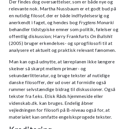
Der findes dog oversættelser, som er både nye og
relevante nok. Martha Nussbaum er et godt bud på
en nutidig filosof, der er både indflydelsesrig og
anerkendt i faget, og hendes bog
Frygtens Monarki
behandler tidstypiske emner som politik, følelser og
offentlig diskussion; Harry Frankfurts
On Bullshit
(2005) bruger erkendelses- og sprogfilosofi til at
analysere et aktuelt og praktisk relevant fænomen.
Man kan også udnytte, at læreplanen ikke længere
skelner så skarpt mellem primær- og
sekundærlitteratur, og bruge tekster af nutidige
danske filosoffer, der ud over at formidle også
rummer selvstændige bidrag til diskussioner. Også
tekster fra f.eks. Etisk Råds hjemmeside eller
videnskab.dk. kan bruges. Endelig åbner
vejledningen for filosofi på B-niveau også for, at
materialet kan omfatte engelsksprogede tekster.