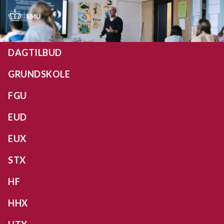
Gå
til
hovedindhold
DAGTILBUD
GRUNDSKOLE
FGU
EUD
EUX
STX
HF
HHX