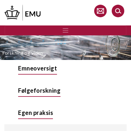
Gå
til
hovedindhold
Forskning og viden
Emneoversigt
Følgeforskning
Egen praksis